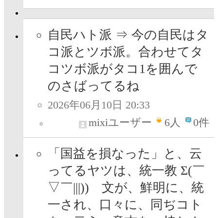
自民ハト派 ⇒ 今の自民はタ
コ派とツボ派。合わせてタ
コツボ派がタコ1を囲んで
のさばってるね
2026年06月10日 20:33
mixiユーザー
6
人
0件
「国益を損なった」と、云
ってるヤツは、統一教 Σ(￣
▽￣|||)) 文が、鮮明に、統
一され、口々に、同ぢコト