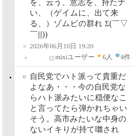
を、云う、意志を、持たナ
い、（ゲイムに、出て来
る、）ゾムビの群れ Σ(￣▽
￣|||))
2026年06月10日 19:20
mixiユーザー
6
人
4件
自民党でハト派って貴重だ
よなあ・・・今の自民党な
らハト派みたいに穏便なこ
と言ってたら弾かれちゃい
そう。高市みたいな中身の
ないイキりが持て囃され