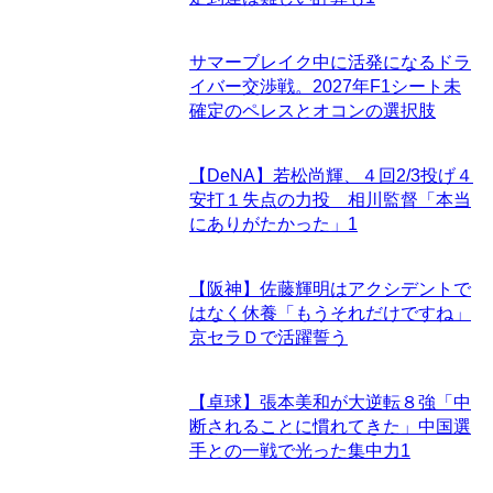
サマーブレイク中に活発になるドラ
イバー交渉戦。2027年F1シート未
確定のペレスとオコンの選択肢
【DeNA】若松尚輝、４回2/3投げ４
安打１失点の力投 相川監督「本当
にありがたかった」
1
【阪神】佐藤輝明はアクシデントで
はなく休養「もうそれだけですね」
京セラＤで活躍誓う
【卓球】張本美和が大逆転８強「中
断されることに慣れてきた」中国選
手との一戦で光った集中力
1