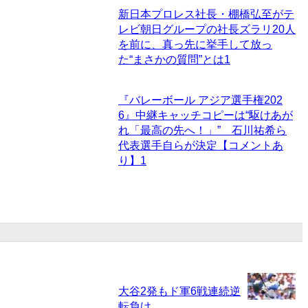
新日本プロレス社長・棚橋弘至がテ
レビ朝日グループの社長ズラリ20人
を前に、真っ先に挙手して放っ
た“まさかの質問”とは
1
『バレーボール アジア選手権202
6』中継キャッチコピーは“駆けあが
れ「最高の先へ！」” 石川祐希ら
代表選手自らが決定【コメントあ
り】
1
大谷2発もド軍6戦連続逆
転負け