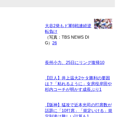
大谷2発もド軍6戦連続逆
転負け
（写真：TBS NEWS DI
G）
26
長州小力、25日にリング復帰
10
【巨人】井上温大2ケタ勝利の要因
は？「粘れるように」女房役岸田や
杉内コーチが明かす成長ぶり
1
【阪神】猛攻で近本光司の打席数が
話題に「10打席」「規定いける」規
定到達は難しい計算も
1