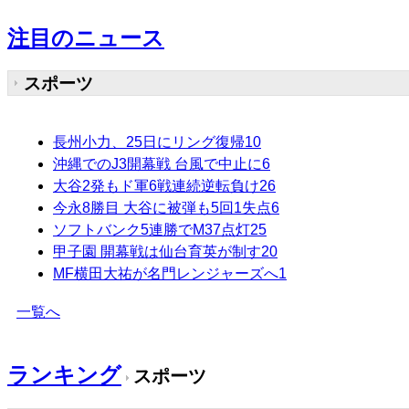
注目のニュース
スポーツ
長州小力、25日にリング復帰
10
沖縄でのJ3開幕戦 台風で中止に
6
大谷2発もド軍6戦連続逆転負け
26
今永8勝目 大谷に被弾も5回1失点
6
ソフトバンク5連勝でM37点灯
25
甲子園 開幕戦は仙台育英が制す
20
MF横田大祐が名門レンジャーズへ
1
一覧へ
ランキング
スポーツ