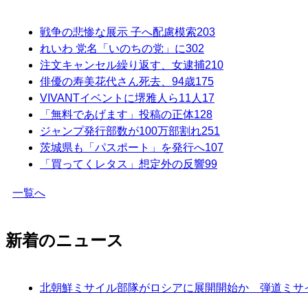
戦争の悲惨な展示 子へ配慮模索
203
れいわ 党名「いのちの党」に
302
注文キャンセル繰り返す、女逮捕
210
俳優の寿美花代さん死去、94歳
175
VIVANTイベントに堺雅人ら11人
17
「無料であげます」投稿の正体
128
ジャンプ発行部数が100万部割れ
251
茨城県も「パスポート」を発行へ
107
「買ってくレタス」想定外の反響
99
一覧へ
新着のニュース
北朝鮮ミサイル部隊がロシアに展開開始か 弾道ミサイ