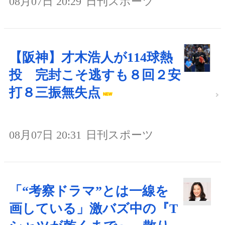
08月07日 20:29
日刊スポーツ
【阪神】才木浩人が114球熱
投 完封こそ逃すも８回２安
打８三振無失点
08月07日 20:31
日刊スポーツ
「“考察ドラマ”とは一線を
画している」激バズ中の『T