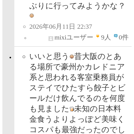
ぶりに行ってみようかな？
2026年06月11日 22:37
mixiユーザー
9
人
0件
いいと思う
昔大阪のとあ
る場所で豪州かカレドニア
系と思われる客室乗務員が
ステイでひたすら餃子とビ
ールだけ飲んでるのを何度
も見ました
未知の日本料
金食うよりよっぽど美味く
コスパも最強だったのでし