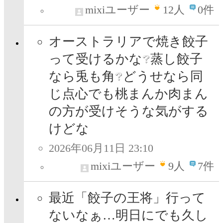
mixiユーザー
12
人
0件
オーストラリアで焼き餃子
って受けるかな
蒸し餃子
なら兎も角
どうせなら同
じ点心でも桃まんか肉まん
の方が受けそうな気がする
けどな
2026年06月11日 23:10
mixiユーザー
9
人
7件
最近「餃子の王将」行って
ないなぁ…明日にでも久し