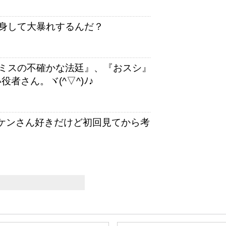
身して大暴れするんだ？
ミスの不確かな法廷』、『おスシ』
者さん。ヾ(^▽^)ﾉ♪
ケンさん好きだけど初回見てから考