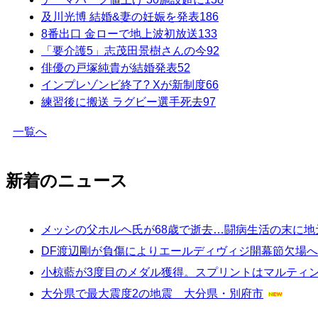
及川光博 結婚&妻の妊娠を発表
186
8番出口 金ローで地上波初放送
133
「要介護5」志茂田景樹さんの今
92
俳優の戸塚純貴が結婚発表
52
インプレゾンビ終了? Xが新制度
66
練習後に搬送 ラグビー選手死去
97
一覧へ
新着のニュース
メッシの父ホルヘ氏が68歳で逝去…闘病生活の末に
DF渡辺剛が負傷によりエールディヴィジ開幕節欠場
小椋藍が3度目のメダル獲得。スプリントはマルティンが
大分県で最大震度2の地震 大分県・別府市