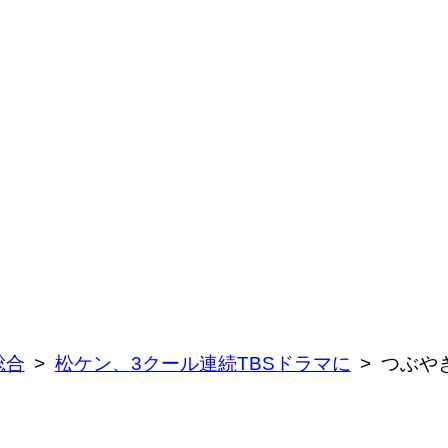
総合
松ケン、3クール連続TBSドラマに
つぶや