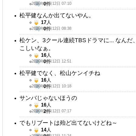
2026年06月12日 07:10
0
件
松平健なんか出てないやん。
17
人
2026年06月12日 08:38
0
件
松ケン、3クール連続TBSドラマに... な
こしいなぁ。
16
人
2026年06月12日 12:51
0
件
松平健でなく、松山ケンイチね
16
人
2026年06月12日 10:18
0
件
サンバじゃないほうの
16
人
2026年06月12日 07:17
2
件
でもリブートは殆ど出てないけどね～
14
人
2026年06月12日 11:24