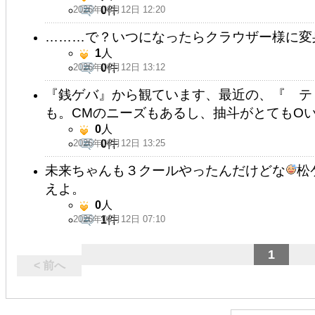
2026年06月12日 12:20
0
件
………で？いつになったらクラウザー様に変
1
人
2026年06月12日 13:12
0
件
『銭ゲバ』から観ています、最近の、『 テ
も。CMのニーズもあるし、抽斗がとてもOい役
0
人
2026年06月12日 13:25
0
件
未来ちゃんも３クールやったんだけどな
松
えよ。
0
人
2026年06月12日 07:10
1
件
1
< 前へ