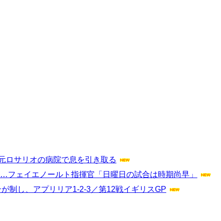
地元ロサリオの病院で息を引き取る
へ…フェイエノールト指揮官「日曜日の試合は時期尚早」
制し、アプリリア1-2-3／第12戦イギリスGP