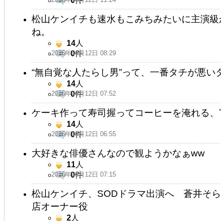
0
件
松山ケンイチも速水もこみちみたいに主演級
ね。
14
人
2026年06月12日 08:29
0
件
“無自覚な人たらし男”って、一番タチが悪い
14
人
2026年06月12日 07:52
0
件
ケーキ作って寿司握ってコーヒーを淹れる、
14
人
2026年06月12日 06:55
0
件
大好きな俳優さんなので観ようかなぁww
11
人
2026年06月12日 07:15
0
件
松山ケンイチ、SODドラマ出演へ 蒼井そ
店オーナー役
2
人