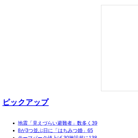
ピックアップ
地震「見えづらい避難者」数多く
39
8が3つ並ぶ日に「はちみつ婚」
65
テーマパーク値上げ 30施設超に
138