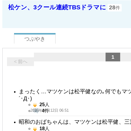
松ケン、3クール連続TBSドラマに
28
件
つぶやき
1
< 前へ
まったく…マツケンは松平健なの｡何でもマ
´･Д･)
25
人
2026年06月12日 06:51
4
件
昭和のおばちゃんは、マツケンは松平健、三
18
人