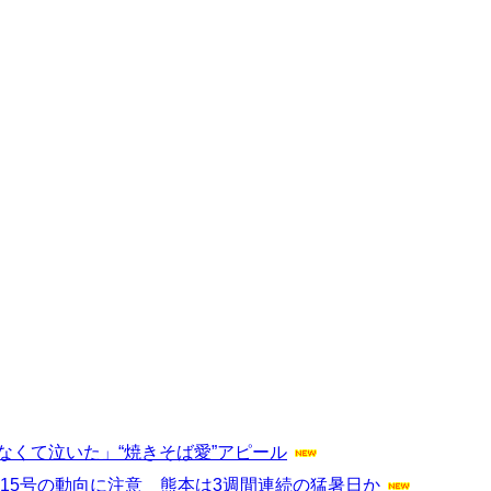
なくて泣いた」“焼きそば愛”アピール
風15号の動向に注意 熊本は3週間連続の猛暑日か