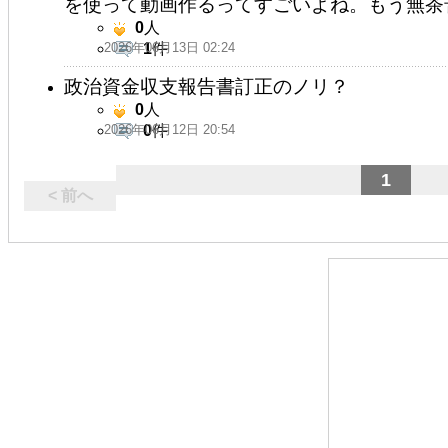
を使って動画作るってすごいよね。もう無茶
0
人
2026年06月13日 02:24
1
件
政治資金収支報告書訂正のノリ？
0
人
2026年06月12日 20:54
0
件
1
< 前へ