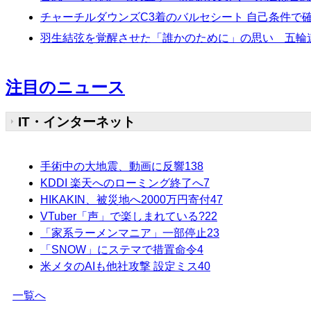
チャーチルダウンズC3着のバルセシート 自己条件で
羽生結弦を覚醒させた「誰かのために」の思い 五輪
注目のニュース
IT・インターネット
手術中の大地震、動画に反響
138
KDDI 楽天へのローミング終了へ
7
HIKAKIN、被災地へ2000万円寄付
47
VTuber「声」で楽しまれている?
22
「家系ラーメンマニア」一部停止
23
「SNOW」にステマで措置命令
4
米メタのAIも他社攻撃 設定ミス
40
一覧へ