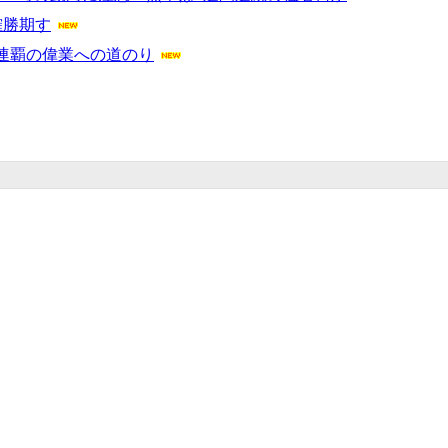
確勝期す
連覇の偉業への道のり