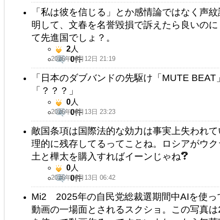
「私は彼を信じる」とか感情論ではなく声紋
明して、文春を名誉毀損で訴えたら良いのに
て先進国でしょ？。
2
人
2026年06月12日 21:19
0
件
「日本のダブバンドの先駆け「MUTE BEA
「？？？」
0
人
2026年06月13日 23:23
0
件
敵国条項は国際法的な効力は事実上失われて
理的に残存してるってことね。ロシアがウク
土と樺太を購入すればイーンじゃね
0
人
2026年06月13日 06:42
0
件
Mi2 2025年の自民党総裁選期間中AIを
動画の一場面とされるスクショ。この写真は2