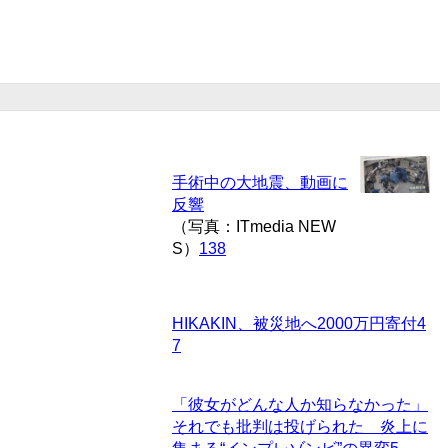
手術中の大地震、動画に
反響
（写真：ITmedia NEW
S）
138
HIKAKIN、被災地へ2000万円寄付
4
7
「彼女がどんな人か知らなかった」
それでも批判は投げられた 炎上に