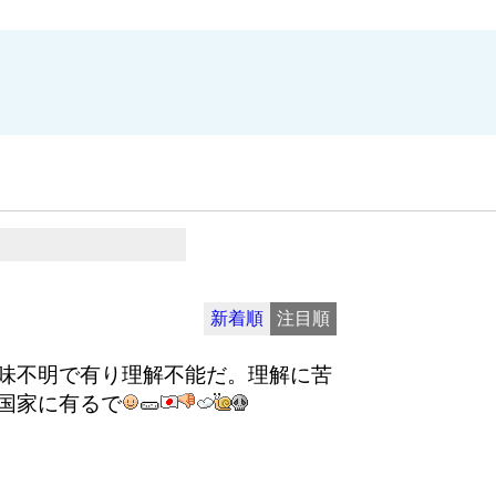
新着順
注目順
味不明で有り理解不能だ。理解に苦
国家に有るで
🥒