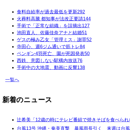
食料自給率が過去最低を更新
292
火葬料高騰 都知事が法改正要請
144
手術で「正常な組織」を誤摘出
127
池田直人、佐藤佳奈アナと結婚
51
ゲスの極み乙女「管理ミス」謝罪
52
寺田心、週6ジム通いで筋トレ
84
ペンギン4羽死亡、園が死因発表
50
西鉄、意図しない駅構内放送
76
手術中の大地震、動画に反響
138
一覧へ
新着のニュース
辻希美「12歳の時にテレビ番組で焼きそばを食べられ
台風13号 沖縄・奄美直撃 暴風雨長引く 来週は台