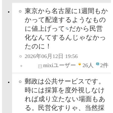
東京から名古屋に1週間もか
かって配達するようなもの
に値上げって
だから民営
化なんてするんじゃなかっ
たのに！
2026年06月12日 19:56
mixiユーザー
26
人
2件
郵政は公共サービスです。
時には採算を度外視しなけ
れば成り立たない場面もあ
る。民営化すりゃ、当然採