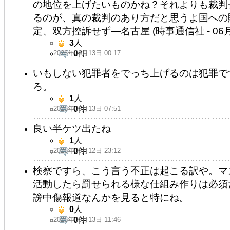
の地位を上げたいものかね？それよりも裁判
るのが、真の裁判のあり方だと思うよ国への
定、双方控訴せず―名古屋 (時事通信社 - 06月12
3
人
2026年06月13日 00:17
0
件
いもしない犯罪者をでっち上げるのは犯罪で
ろ。
1
人
2026年06月13日 07:51
0
件
良い半ケツ出たね
1
人
2026年06月12日 23:12
0
件
検察ですら、こう言う不正は起こる訳や。マ
活動したら罰せられる様な仕組み作りは必須
謗中傷報道なんかを見ると特にね。
0
人
2026年06月13日 11:46
0
件