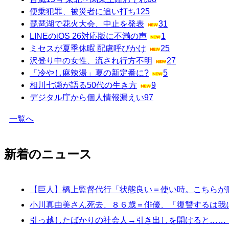
便乗犯罪、被災者に追い打ち
125
琵琶湖で花火大会、中止を発表
31
LINEのiOS 26対応版に不満の声
1
ミセスが夏季休暇 配慮呼びかけ
25
沢登り中の女性、流され行方不明
27
「冷やし麻辣湯」夏の新定番に?
5
相川七瀬が語る50代の生き方
9
デジタル庁から個人情報漏えい
97
一覧へ
新着のニュース
【巨人】橋上監督代行「状態良い＝使い時。こちらが
小川真由美さん死去、８６歳＝俳優、「復讐するは我
引っ越したばかりの社会人→引き出しを開けると……