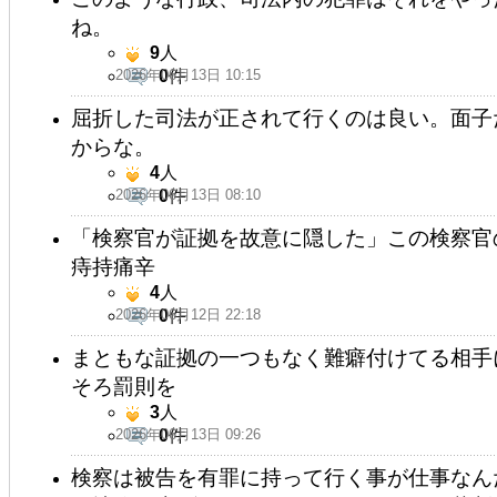
ね。
9
人
2026年06月13日 10:15
0
件
屈折した司法が正されて行くのは良い。面子
からな。
4
人
2026年06月13日 08:10
0
件
「検察官が証拠を故意に隠した」この検察官
痔持痛辛
4
人
2026年06月12日 22:18
0
件
まともな証拠の一つもなく難癖付けてる相手
そろ罰則を
3
人
2026年06月13日 09:26
0
件
検察は被告を有罪に持って行く事が仕事なん