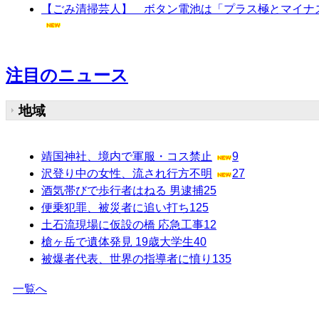
【ごみ清掃芸人】 ボタン電池は「プラス極とマイナ
注目のニュース
地域
靖国神社、境内で軍服・コス禁止
9
沢登り中の女性、流され行方不明
27
酒気帯びで歩行者はねる 男逮捕
25
便乗犯罪、被災者に追い打ち
125
土石流現場に仮設の橋 応急工事
12
槍ヶ岳で遺体発見 19歳大学生
40
被爆者代表、世界の指導者に憤り
135
一覧へ