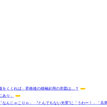
腹をくくれば」昇格後の積極起用の意図は…？
にあり」
「なんじゃこりゃ」 “とんでもない光景”に「うわー！」「兵