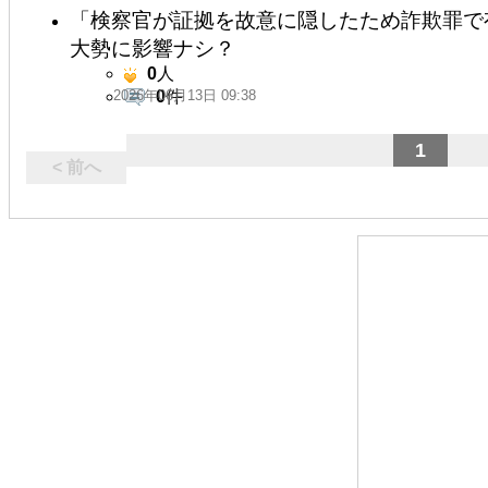
「検察官が証拠を故意に隠したため詐欺罪で
大勢に影響ナシ？
0
人
2026年06月13日 09:38
0
件
1
< 前へ