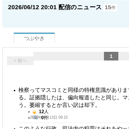
2026/06/12 20:01 配信のニュース
15
件
つぶやき
1
< 前へ
検察ってマスコミと同様の特権意識がありま
る。証拠隠したは、偏向報道したと同じ。マ
う。萎縮するとか言い訳は却下。
12
人
2026年06月13日 09:15
0
件
このような行政、司法内の犯罪はそれをやっ