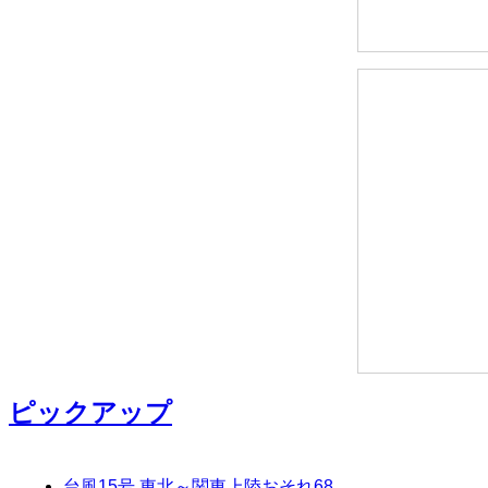
ピックアップ
台風15号 東北～関東上陸おそれ
68