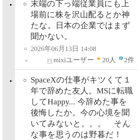
末端の下っ端従業員にも上
場前に株を沢山配るとか神
たな。日本の企業ではまず
聞かない。
2026年06月13日 14:08
mixiユーザー
20
人
2件
SpaceXの仕事がキツくて１
年で辞めた友人。MSに転職
してHappy... 今辞めた事を
後悔したか。今の心境を聞
いてみないと。。。 そん
な事を思うのは野暮だ！