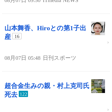
08月07日 09:50
ITmedia NEWS
山本舞香、Hiroとの第1子出
産
16
08月07日 05:48
日刊スポーツ
超合金生みの親・村上克司氏
死去
122