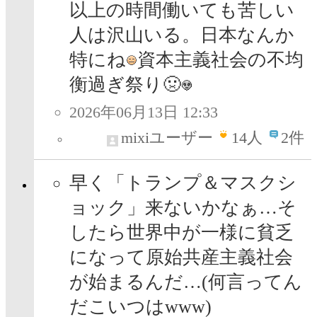
以上の時間働いても苦しい
人は沢山いる。日本なんか
特にね
資本主義社会の不均
衡過ぎ祭り🤢
2026年06月13日 12:33
mixiユーザー
14
人
2件
早く「トランプ＆マスクシ
ョック」来ないかなぁ…そ
したら世界中が一様に貧乏
になって原始共産主義社会
が始まるんだ…(何言ってん
だこいつはwww)