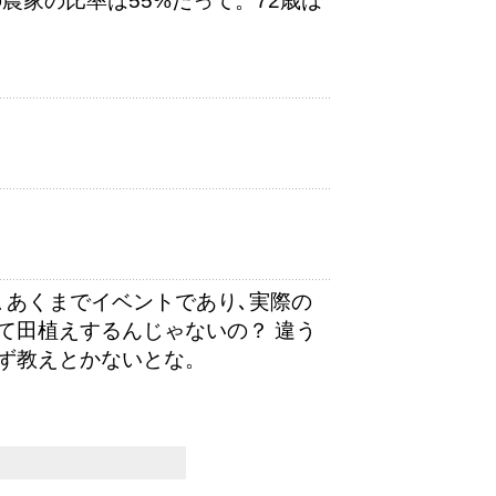
農家の比率は55%だって。72歳は
､あくまでイベントであり､実際の
て田植えするんじゃないの？ 違う
ず教えとかないとな。