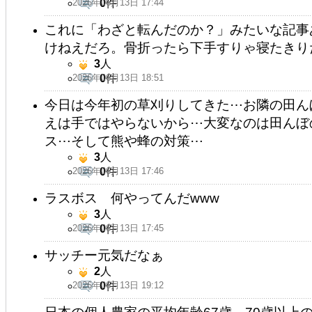
2026年06月13日 17:44
0
件
これに「わざと転んだのか？」みたいな記事
けねえだろ。骨折ったら下手すりゃ寝たきり
3
人
2026年06月13日 18:51
0
件
今日は今年初の草刈りしてきた⋯お隣の田ん
えは手ではやらないから⋯大変なのは田んぼ
ス⋯そして熊や蜂の対策⋯
3
人
2026年06月13日 17:46
0
件
ラスボス 何やってんだwww
3
人
2026年06月13日 17:45
0
件
サッチー元気だなぁ
2
人
2026年06月13日 19:12
0
件