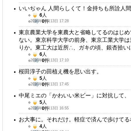
いいぢゃん 人間らしくて！金持ちも所詮人
6
人
2026年06月13日 17:28
0
件
東京農業大学を東農大と省略してるのはじめ
ない。東京科学大学の前身、東京工業大学は
りか。東工大は近所∴、ガキの頃、銀杏拾いに行
6
人
2026年06月13日 17:10
0
件
桜田淳子の田植え機を思い出す。
5
人
2026年06月13日 17:45
0
件
中尾ミエの「かわいい米ビー」に対抗して、
5
人
2026年06月13日 16:55
0
件
お大事に。それだけ。軽症で済んで歩けてる
4
人