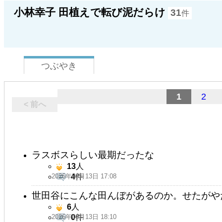
小林幸子 田植えで転び泥だらけ
31
件
つぶやき
1
2
< 前へ
ラスボスらしい最期だったな
13
人
2026年06月13日 17:08
4
件
世田谷にこんな田んぼがあるのか。せたがやたが
6
人
2026年06月13日 18:10
0
件