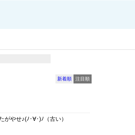
新着順
注目順
やせ♪(ﾉ･∀･)ﾉ（古い）