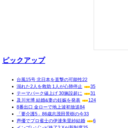
ピックアップ
台風15号 北日本を直撃の可能性
22
溺れた2人を救助 1人が心肺停止
35
テーマパーク値上げ 30施設超に
31
及川光博 結婚&妻の妊娠を発表
124
8番出口 金ローで地上波初放送
84
「要介護5」86歳志茂田景樹の今
33
声優でプロ雀士の伊達朱里紗結婚
6
インプレゾンビ終了? Xが新制度
25