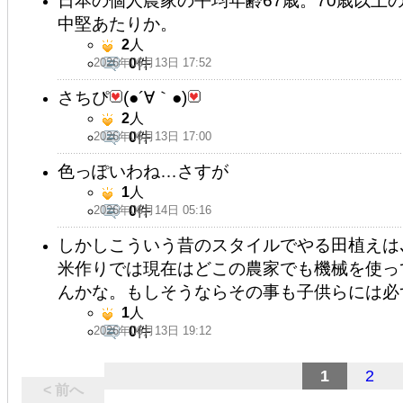
日本の個人農家の平均年齢67歳。70歳以上の
中堅あたりか。
2
人
2026年06月13日 17:52
0
件
さちぴ
(●´∀｀●)
2
人
2026年06月13日 17:00
0
件
色っぽいわね…さすが
1
人
2026年06月14日 05:16
0
件
しかしこういう昔のスタイルでやる田植えは
米作りでは現在はどこの農家でも機械を使っ
んかな。もしそうならその事も子供らには必
1
人
2026年06月13日 19:12
0
件
1
2
< 前へ