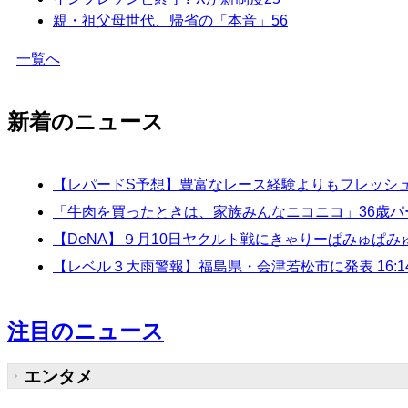
親・祖父母世代、帰省の「本音」
56
一覧へ
新着のニュース
【レパードS予想】豊富なレース経験よりもフレッシュ
「牛肉を買ったときは、家族みんなニコニコ」36歳パ
【DeNA】９月10日ヤクルト戦にきゃりーぱみゅぱ
【レベル３大雨警報】福島県・会津若松市に発表 16:1
注目のニュース
エンタメ