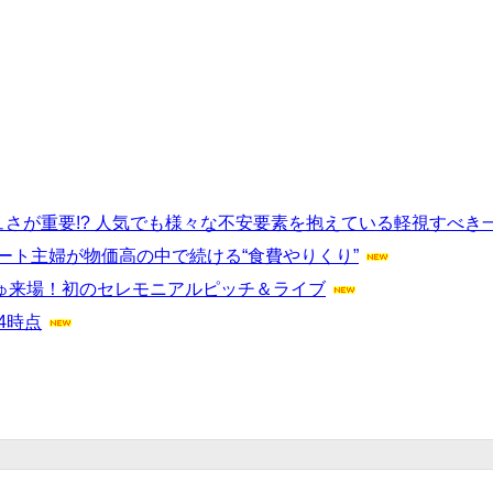
さが重要!? 人気でも様々な不安要素を抱えている軽視すべき
ート主婦が物価高の中で続ける“食費やりくり”
みゅ来場！初のセレモニアルピッチ＆ライブ
4時点