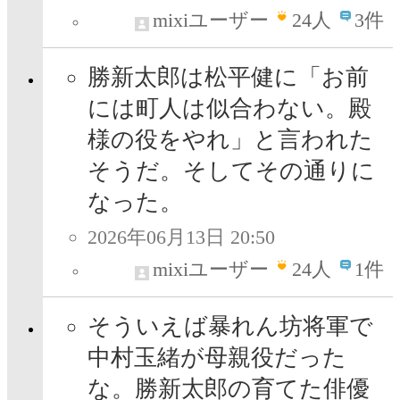
mixiユーザー
24
人
3件
勝新太郎は松平健に「お前
には町人は似合わない。殿
様の役をやれ」と言われた
そうだ。そしてその通りに
なった。
2026年06月13日 20:50
mixiユーザー
24
人
1件
そういえば暴れん坊将軍で
中村玉緒が母親役だった
な。勝新太郎の育てた俳優