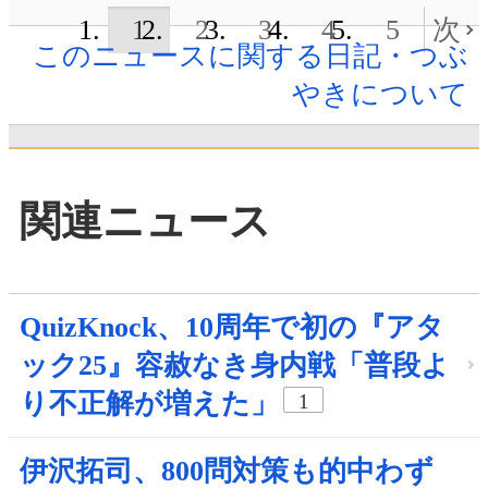
1
2
3
4
5
次
このニュースに関する日記・つぶ
やきについて
関連ニュース
QuizKnock、10周年で初の『アタ
ック25』容赦なき身内戦「普段よ
り不正解が増えた」
1
伊沢拓司、800問対策も的中わず