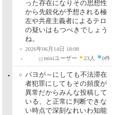
った存在になりその思想性
から先鋭化が予想される極
左や共産主義者によるテロ
の疑いはもつべきでしょう
ね。
2026年06月14日 18:08
mixiユーザー
23
人
0件
パヨが～にしても不法滞在
者犯罪にしてもその頻度が
異常だからみんな投稿して
いる、と正常に判断できな
い時点で深刻なれいわ知能