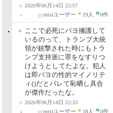
2026年06月14日 22:57
mixiユーザー
19
人
0件
ここで必死にパヨ擁護して
いるのって、トランプ大統
領が銃撃された時にもトラ
ンプ支持派に罪をなすりつ
けようとしてたよな。犯人
は即パヨの性的マイノリテ
ィ()だとバレて恥晒し具合
が傑作だったな。
2026年06月14日 22:33
mixiユーザー
18
人
0件