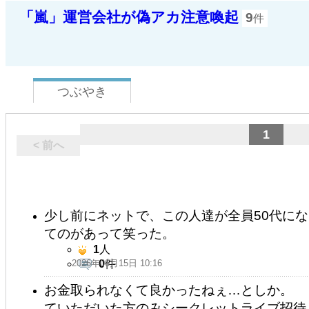
「嵐」運営会社が偽アカ注意喚起
9
件
つぶやき
1
< 前へ
少し前にネットで、この人達が全員50代に
てのがあって笑った。
1
人
2026年06月15日 10:16
0
件
お金取られなくて良かったねぇ…としか。 「
ていただいた方のみシークレットライブ招待