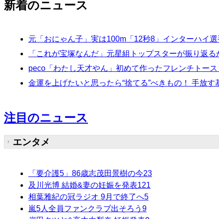
新着のニュース
元「おにゃん子」実は100m「12秒8」インターハイ
「これが宝塚なんだ」元星組トップスターが振り返るか
peco「わたし天才やん」初めて作ったフレンチトー
金運を上げたいと思ったら“捨てる”べきもの！ 手放
注目のニュース
エンタメ
「要介護5」86歳志茂田景樹の今
23
及川光博 結婚&妻の妊娠を発表
121
相葉雅紀の冠ラジオ 9月で終了へ
5
嵐5人全員ファンクラブ出そろう
9