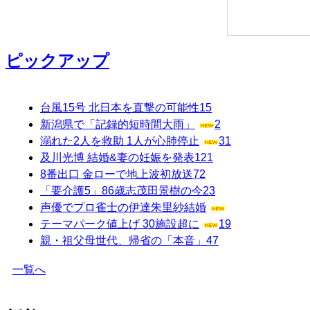
ピックアップ
台風15号 北日本を直撃の可能性
15
新潟県で「記録的短時間大雨」
2
溺れた2人を救助 1人が心肺停止
31
及川光博 結婚&妻の妊娠を発表
121
8番出口 金ローで地上波初放送
72
「要介護5」86歳志茂田景樹の今
23
声優でプロ雀士の伊達朱里紗結婚
テーマパーク値上げ 30施設超に
19
親・祖父母世代、帰省の「本音」
47
一覧へ