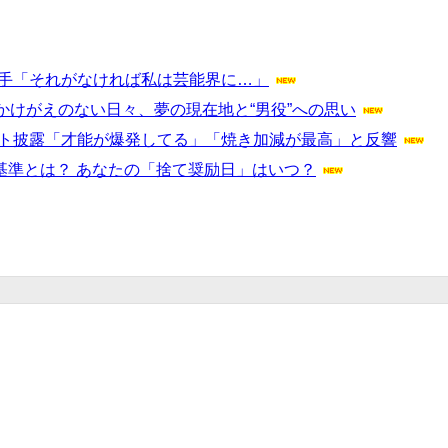
選手「それがなければ私は芸能界に…」
けがえのない日々、夢の現在地と“男役”への思い
スト披露「才能が爆発してる」「焼き加減が最高」と反響
す基準とは？ あなたの「捨て奨励日」はいつ？