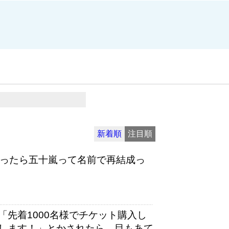
新着順
注目順
なったら五十嵐って名前で再結成っ
先着1000名様でチケット購入し
します！」とかされたら、目もあて