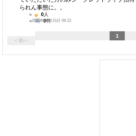
られん事態に。。
0
人
2026年06月15日 09:22
0
件
1
< 前へ