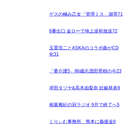
ゲスの極み乙女「管理ミス」謝罪
71
8番出口 金ローで地上波初放送
72
玉置浩二とASKAのコラボ曲がCD
化
31
「要介護5」86歳志茂田景樹の今
23
岸田タツヤ&高木由梨奈 妊娠発表
9
相葉雅紀の冠ラジオ 9月で終了へ
5
くりぃむ事務所、熊本に義援金
8