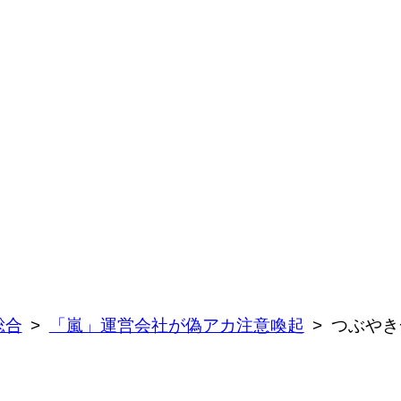
総合
「嵐」運営会社が偽アカ注意喚起
つぶやき