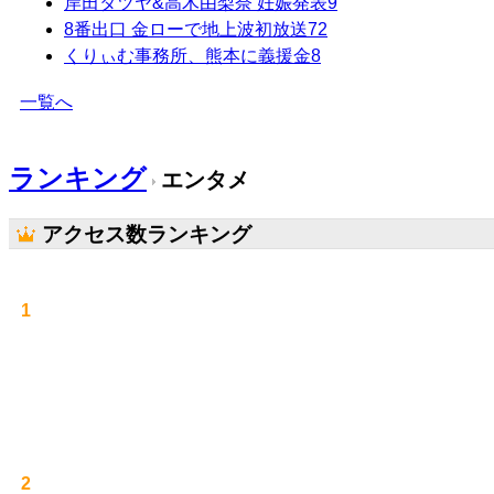
岸田タツヤ&高木由梨奈 妊娠発表
9
8番出口 金ローで地上波初放送
72
くりぃむ事務所、熊本に義援金
8
一覧へ
ランキング
エンタメ
アクセス数ランキング
1
2