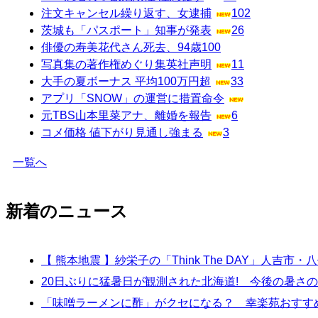
注文キャンセル繰り返す、女逮捕
102
茨城も「パスポート」知事が発表
26
俳優の寿美花代さん死去、94歳
100
写真集の著作権めぐり集英社声明
11
大手の夏ボーナス 平均100万円超
33
アプリ「SNOW」の運営に措置命令
元TBS山本里菜アナ、離婚を報告
6
コメ価格 値下がり見通し強まる
3
一覧へ
新着のニュース
【 熊本地震 】紗栄子の「Think The DAY」
20日ぶりに猛暑日が観測された北海道! 今後の暑さの
「味噌ラーメンに酢」がクセになる？ 幸楽苑おすす