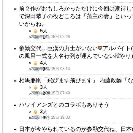
前２作がおもしろかっただけに今回は期待し
で深田恭子の役どころは「藩主の妻」といっ
いからね。
5
人
2026年06月15日 08:26
1
件
参勤交代…巨漢の力士がいない
アルバイト
の風呂一式を大名行列が運んでいない
やり
4
人
2026年06月15日 08:14
0
件
相馬兼嗣「飛びます飛びます」 内藤政醇「なん
3
人
2026年06月15日 07:49
2
件
ハワイアンズとのコラボもありそう
2
人
2026年06月15日 12:30
0
件
日本が今やられているのが参勤交代ね、日本