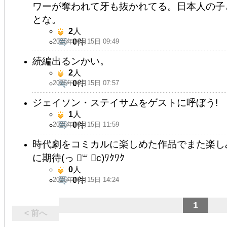
ワーが奪われて牙も抜かれてる。日本人の子
とな。
2
人
2026年06月15日 09:49
0
件
続編出るンかい。
2
人
2026年06月15日 07:57
0
件
ジェイソン・ステイサムをゲストに呼ぼう!
1
人
2026年06月15日 11:59
0
件
時代劇をコミカルに楽しめた作品でまた楽し
に期待(っ ॑꒳ ॑c)ﾜｸﾜｸ
0
人
2026年06月15日 14:24
0
件
1
< 前へ