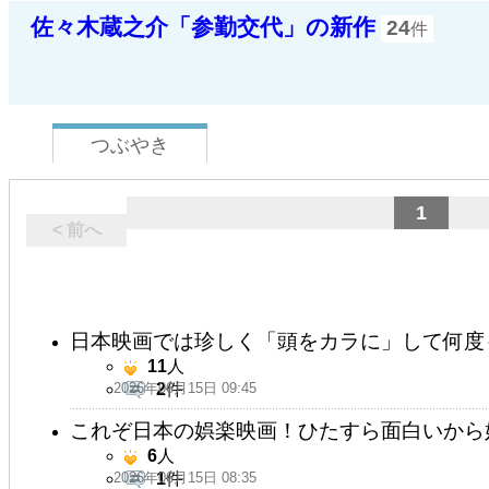
佐々木蔵之介「参勤交代」の新作
24
件
つぶやき
1
< 前へ
日本映画では珍しく「頭をカラに」して何度
11
人
2026年06月15日 09:45
2
件
これぞ日本の娯楽映画！ひたすら面白いから
6
人
2026年06月15日 08:35
1
件