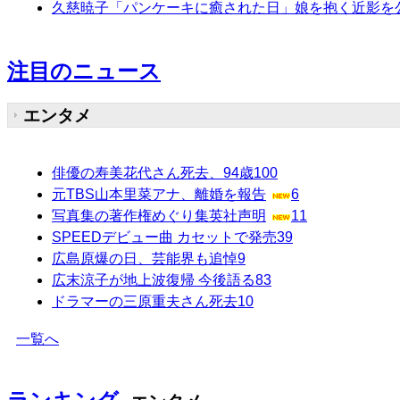
久慈暁子「パンケーキに癒された日」娘を抱く近影を
注目のニュース
エンタメ
俳優の寿美花代さん死去、94歳
100
元TBS山本里菜アナ、離婚を報告
6
写真集の著作権めぐり集英社声明
11
SPEEDデビュー曲 カセットで発売
39
広島原爆の日、芸能界も追悼
9
広末涼子が地上波復帰 今後語る
83
ドラマーの三原重夫さん死去
10
一覧へ