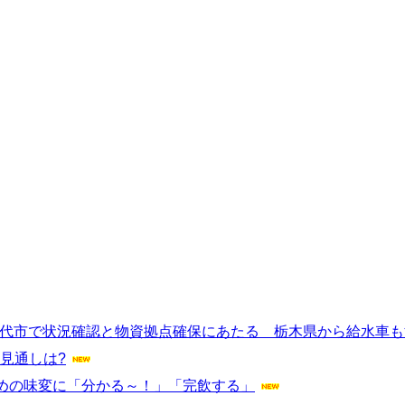
人吉市・八代市で状況確認と物資拠点確保にあたる 栃木県から給水車
見通しは?
めの味変に「分かる～！」「完飲する」