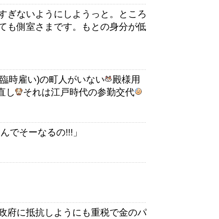
すぎないようにしようっと。ところ
ても側室さまです。もとの身分が低
(臨時雇い)の町人がいない
殿様用
直し
それは江戸時代の参勤交代
でそーなるの!!!」
政府に抵抗しようにも重税で金のパ