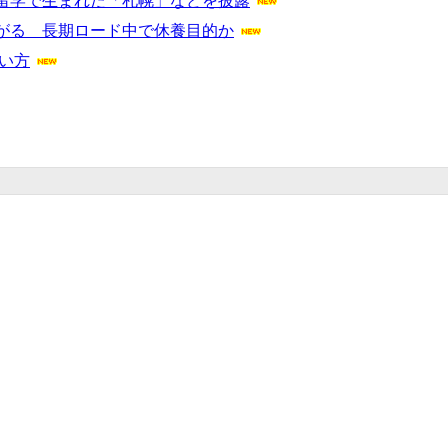
留学で生まれた「札幌」などを披露
がる 長期ロード中で休養目的か
い方