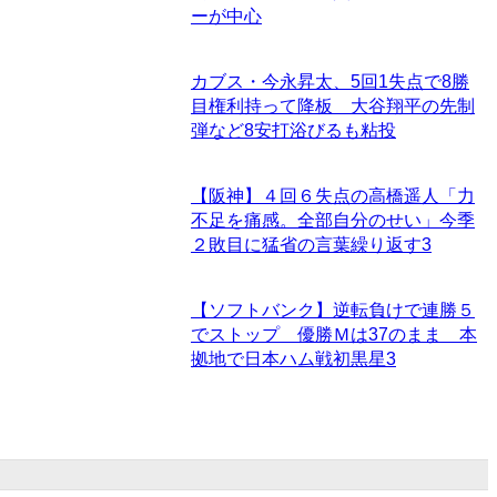
ーが中心
カブス・今永昇太、5回1失点で8勝
目権利持って降板 大谷翔平の先制
弾など8安打浴びるも粘投
【阪神】４回６失点の高橋遥人「力
不足を痛感。全部自分のせい」今季
２敗目に猛省の言葉繰り返す
3
【ソフトバンク】逆転負けで連勝５
でストップ 優勝Ｍは37のまま 本
拠地で日本ハム戦初黒星
3