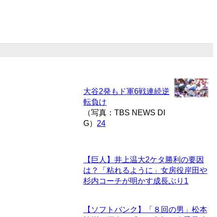
大谷2発もド軍6戦連続逆
転負け
（写真：TBS NEWS DI
G）
24
【巨人】井上温大2ケタ勝利の要因
は？「粘れるように」女房役岸田や
杉内コーチが明かす成長ぶり
1
【ソフトバンク】「８回の男」松本