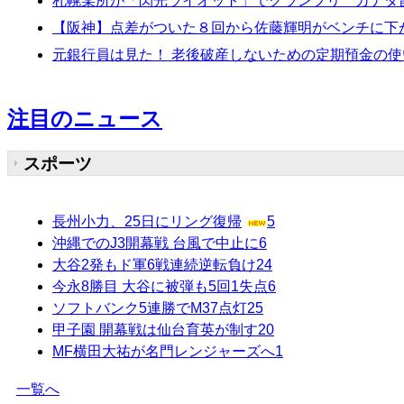
札幌某所が「閃光ライオット」でグランプリ カナダ
【阪神】点差がついた８回から佐藤輝明がベンチに下
元銀行員は見た！ 老後破産しないための定期預金の使
注目のニュース
スポーツ
長州小力、25日にリング復帰
5
沖縄でのJ3開幕戦 台風で中止に
6
大谷2発もド軍6戦連続逆転負け
24
今永8勝目 大谷に被弾も5回1失点
6
ソフトバンク5連勝でM37点灯
25
甲子園 開幕戦は仙台育英が制す
20
MF横田大祐が名門レンジャーズへ
1
一覧へ