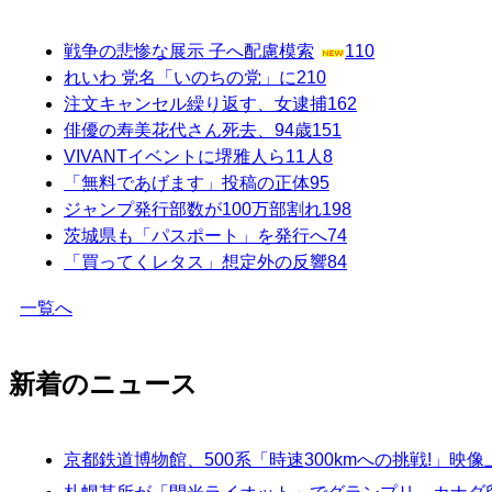
戦争の悲惨な展示 子へ配慮模索
110
れいわ 党名「いのちの党」に
210
注文キャンセル繰り返す、女逮捕
162
俳優の寿美花代さん死去、94歳
151
VIVANTイベントに堺雅人ら11人
8
「無料であげます」投稿の正体
95
ジャンプ発行部数が100万部割れ
198
茨城県も「パスポート」を発行へ
74
「買ってくレタス」想定外の反響
84
一覧へ
新着のニュース
京都鉄道博物館、500系「時速300kmへの挑戦!」映