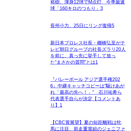
裕樹、渾身12球でM点灯 今季最速
球「160キロのつもり」
3
長州小力、25日にリング復帰
5
新日本プロレス社長・棚橋弘至がテ
レビ朝日グループの社長ズラリ20人
を前に、真っ先に挙手して放っ
た“まさかの質問”とは
1
『バレーボール アジア選手権202
6』中継キャッチコピーは“駆けあが
れ「最高の先へ！」” 石川祐希ら
代表選手自らが決定【コメントあ
り】
1
【CBC賞展望】夏の短距離戦は牝
馬に注目、前走重賞組のジェニファ