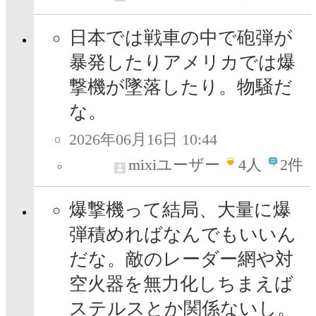
日本では戦車の中で砲弾が
暴発したりアメリカでは爆
撃機が墜落したり。物騒だ
な。
2026年06月16日 10:44
mixiユーザー
4
人
2件
爆撃機って結局、大量に爆
弾積めればなんでもいいん
だな。敵のレーダー網や対
空火器を無力化しちまえば
ステルスとか関係ないし。