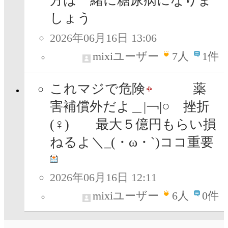
方は一緒に糖尿病になりま
しょう
2026年06月16日 13:06
mixiユーザー
7
人
1件
これマジで危険
薬
害補償外だよ＿|￢|○ 挫折
(♀) 最大５億円もらい損
ねるよ＼_(・ω・`)ココ重要
2026年06月16日 12:11
mixiユーザー
6
人
0件