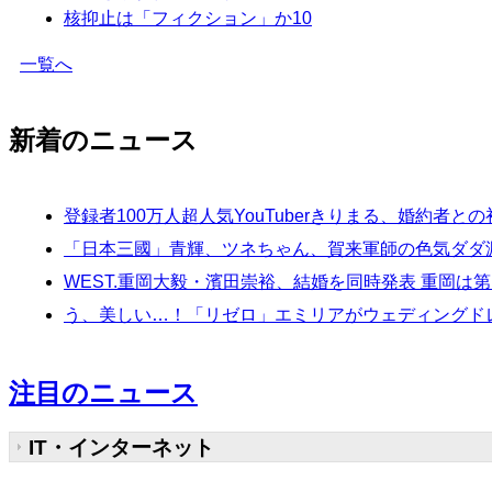
核抑止は「フィクション」か
10
一覧へ
新着のニュース
登録者100万人超人気YouTuberきりまる、婚約
「日本三國」青輝、ツネちゃん、賀来軍師の色気ダダ漏
WEST.重岡大毅・濱田崇裕、結婚を同時発表 重岡
う、美しい…！「リゼロ」エミリアがウェディングド
注目のニュース
IT・インターネット