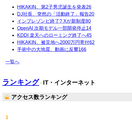
HIKAKIN、第2子男児誕生を発表
26
DJ社長、突然の「活動終了」報告
20
インプレゾンビ終了? Xが新制度
80
OpenAI 次期モデル一部開発停止
14
KDDI 楽天へのローミング終了へ
45
HIKAKIN、被災地へ2000万円寄付
62
手術中の大地震、動画に反響
166
一覧へ
ランキング
IT・インターネット
アクセス数ランキング
1