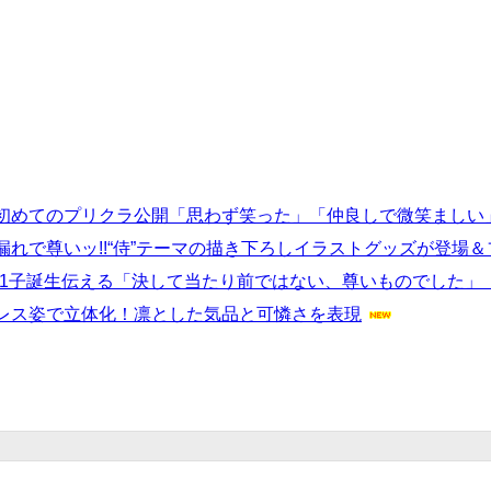
者との初めてのプリクラ公開「思わず笑った」「仲良しで微笑ましい
れで尊いッ!!“侍”テーマの描き下ろしイラストグッズが登場
は第1子誕生伝える「決して当たり前ではない、尊いものでした」
レス姿で立体化！凛とした気品と可憐さを表現