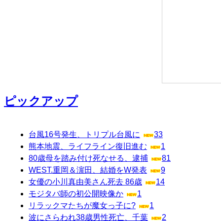
ピックアップ
台風16号発生、トリプル台風に
33
熊本地震、ライフライン復旧進む
1
80歳母を踏み付け死なせる、逮捕
81
WEST.重岡＆濵田、結婚をW発表
9
女優の小川真由美さん死去 86歳
14
モジタバ師の初公開映像か
1
リラックマたちが魔女っ子に?
1
波にさらわれ38歳男性死亡、千葉
2