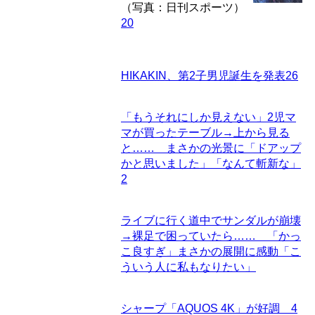
（写真：日刊スポーツ）
20
HIKAKIN、第2子男児誕生を発表
26
「もうそれにしか見えない」2児マ
マが買ったテーブル→上から見る
と…… まさかの光景に「ドアップ
かと思いました」「なんて斬新な」
2
ライブに行く道中でサンダルが崩壊
→裸足で困っていたら…… 「かっ
こ良すぎ」まさかの展開に感動「こ
ういう人に私もなりたい」
シャープ「AQUOS 4K」が好調 4