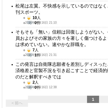
松尾は左翼。不快感を示しているのではなく
刊スポーツ。
10
人
2026年06月16日 21:10
0
件
そもそも「無い」信頼は回復しようがない。
員およびその家族の方々を著しく傷つけるよ
は求めていない。速やかな辞職を。
7
人
2026年06月16日 21:31
1
件
この発言は自衛隊志願者を差別しディスった
済格差と官製不況を引き起こすことで経済的
のだと解釈すべきでは
2
人
2026年06月16日 12:38
0
件
1
< 前へ