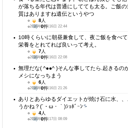
が落ちる年代は普通にしてても太る。ご飯の
質はありますね遺伝というやつ
8
人
2026年06月16日 22:44
0
件
10時くらいに朝昼兼食して、夜ご飯を食べ
栄養をとれてれば良いって考え。
7
人
2026年06月16日 22:08
0
件
無理だな( ^●●^ )そんな事してたら.起き
メシになっちまう
6
人
2026年06月16日 21:26
0
件
ありとあらゆるダイエットが焼け石に水、、
うかね？(´・ω・｀)ｼｮﾎﾞｰﾝ
4
人
2026年06月17日 08:09
0
件