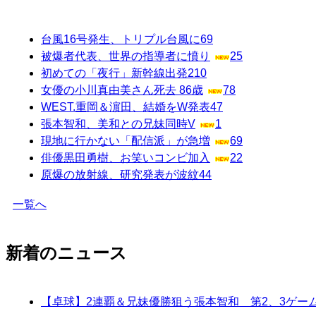
台風16号発生、トリプル台風に
69
被爆者代表、世界の指導者に憤り
25
初めての「夜行」新幹線出発
210
女優の小川真由美さん死去 86歳
78
WEST.重岡＆濵田、結婚をW発表
47
張本智和、美和との兄妹同時V
1
現地に行かない「配信派」が急増
69
俳優黒田勇樹、お笑いコンビ加入
22
原爆の放射線、研究発表が波紋
44
一覧へ
新着のニュース
【卓球】2連覇＆兄妹優勝狙う張本智和 第2、3ゲー