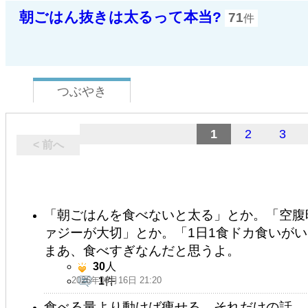
朝ごはん抜きは太るって本当?
71
件
つぶやき
1
2
3
< 前へ
「朝ごはんを食べないと太る」とか。「空腹
ァジーが大切」とか。「1日1食ドカ食いが
まあ、食べすぎなんだと思うよ。
30
人
2026年06月16日 21:20
1
件
食べる量より動けば痩せる。それだけの話。