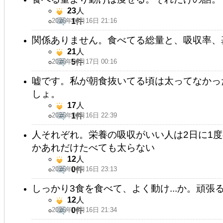
23
人
2026年06月16日 21:16
1
件
関係ありません。食べてる総量と、吸収率、
21
人
2026年06月17日 00:16
5
件
嘘です。私が朝食抜いてる頃は太ってなかっ
しょ。
17
人
2026年06月16日 22:39
1
件
人それぞれ。栄養の吸収がいい人は2日に1
かあれだけたべても太らない
12
人
2026年06月16日 23:13
0
件
しっかり3食を食べて、よく動け...か。頑張る(； 
12
人
2026年06月16日 21:34
0
件