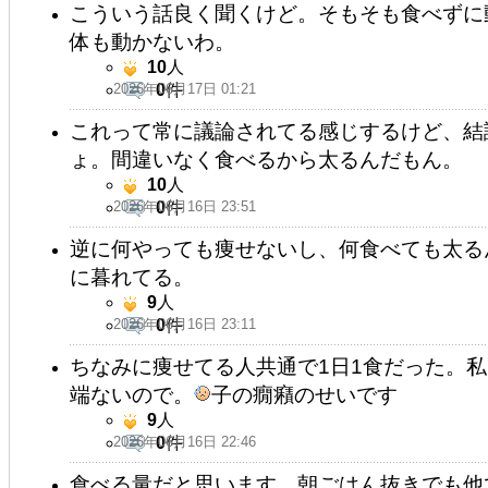
こういう話良く聞くけど。そもそも食べずに
体も動かないわ。
10
人
2026年06月17日 01:21
0
件
これって常に議論されてる感じするけど、結
ょ。間違いなく食べるから太るんだもん。
10
人
2026年06月16日 23:51
0
件
逆に何やっても痩せないし、何食べても太る
に暮れてる。
9
人
2026年06月16日 23:11
0
件
ちなみに痩せてる人共通で1日1食だった。
端ないので。
子の癇癪のせいです
9
人
2026年06月16日 22:46
0
件
食べる量だと思います。朝ごはん抜きでも他