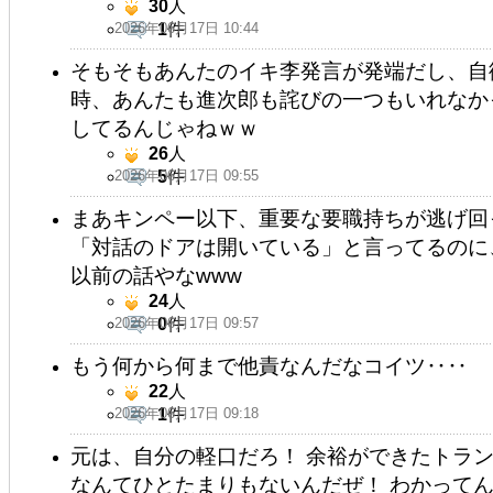
30
人
2026年06月17日 10:44
1
件
そもそもあんたのイキ李発言が発端だし、自
時、あんたも進次郎も詫びの一つもいれなか
してるんじゃねｗｗ
26
人
2026年06月17日 09:55
5
件
まあキンペー以下、重要な要職持ちが逃げ回
「対話のドアは開いている」と言ってるのに
以前の話やなwww
24
人
2026年06月17日 09:57
0
件
もう何から何まで他責なんだなコイツ‥‥
22
人
2026年06月17日 09:18
1
件
元は、自分の軽口だろ！ 余裕ができたトラ
なんてひとたまりもないんだぜ！ わかって