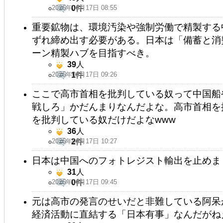
2026年06月17日 08:55
0
件
重要鉱物は、環境汚染や強制労働で精製する
ずれ締め出す必要がある。日本は「備蓄と消
ーン精製ハブを目指すべき。
39
人
2026年06月17日 09:26
1
件
ここで高市首相を批判している奴って中国船
戦しろ」かだんまりなんだよな。高市首相を
を批判している奴だけだよなwww
36
人
2026年06月17日 10:27
2
件
日本は中国へのフォトレジスト輸出を止めま
31
人
2026年06月17日 09:45
0
件
元は高市の発言のせいだと非難している阿呆
経済活動に直結する「日本有事」なんだがね