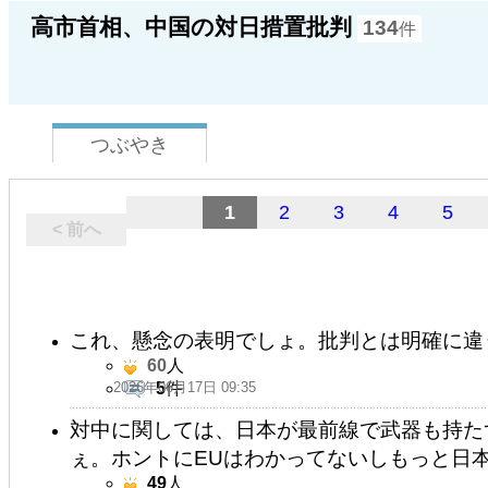
高市首相、中国の対日措置批判
134
件
つぶやき
1
2
3
4
5
< 前へ
これ、懸念の表明でしょ。批判とは明確に違
60
人
2026年06月17日 09:35
5
件
対中に関しては、日本が最前線で武器も持た
ぇ。ホントにEUはわかってないしもっと日
49
人