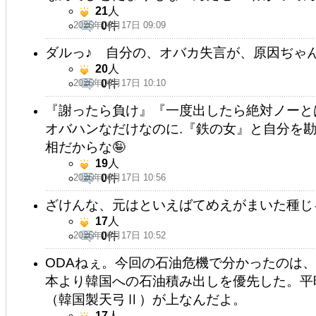
21
人
2026年06月17日 09:09
0
件
ダルっ♪ 自分の、オバカ失言が、原因ぢゃん (*
20
人
2026年06月17日 10:10
0
件
『謝ったら負け』『一度出したら絶対ノーと
オバハンなだけなのに.『鉄の女』と自分を
相だからな🤪
19
人
2026年06月17日 10:56
0
件
ざけんな、元はといえばてめえがまいた種じ
17
人
2026年06月17日 10:52
0
件
ODAねぇ。今回の石油危機で分かったのは、
本より韓国への石油積み出しを優先した。平
（韓国製天弓Ⅱ）が上なんだよ。
17
人