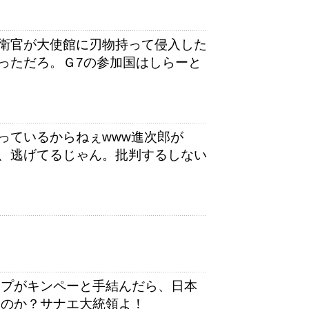
衛官が大使館に刃物持って侵入した
っただろ。Ｇ7の参加国はしらーと
っているからねぇwww進次郎が
、逃げてるじゃん。批判するしない
ンプがキンペーと手結んだら、日本
んのか？サナエ大統領よ！