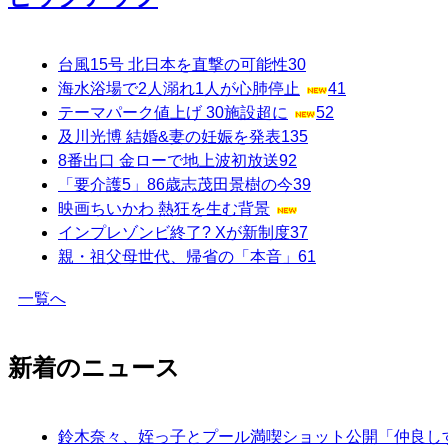
台風15号 北日本を直撃の可能性
30
海水浴場で2人溺れ1人が心肺停止
41
テーマパーク値上げ 30施設超に
52
及川光博 結婚&妻の妊娠を発表
135
8番出口 金ローで地上波初放送
92
「要介護5」86歳志茂田景樹の今
39
映画ちいかわ 熱狂を生む背景
インプレゾンビ終了? Xが新制度
37
親・祖父母世代、帰省の「本音」
61
一覧へ
新着のニュース
鈴木奈々、姪っ子とプール満喫ショット公開「仲良し