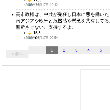
2026年06月17日 10:42
3
件
高市政権は、中共が発狂し日本に悪を働いた
南アジアや欧米と危機感や懸念を共有してる
壟断させない。支持するよ。
15
人
2026年06月17日 09:54
0
件
1
2
3
4
5
< 前へ