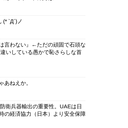
 `Д´)ノ
は言わない』←ただの頑固で石頭な
勘違いしている愚かで恥さらしな首
ゃあねえか。
防衛兵器輸出の重要性。UAEは日
時の経済協力（日本）より安全保障