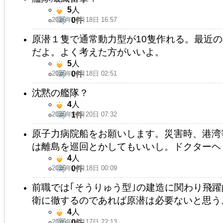
5
人
2026年06月18日 16:57
0
件
原潜１隻で通常動力型が10隻作れる。最近
だよ。よく考えた方がいいよ。
5
人
2026年06月18日 02:51
0
件
沈黙の艦隊？
4
人
2026年06月20日 07:32
1
件
原子力病院船をお願いします。災害時、港湾
は離島を巡回とかしてもいいし。ドクターヘ
4
人
2026年06月18日 00:09
0
件
前職では｢そうりゅう型｣の建造に関わり飛
衛に徹するのであれば原潜は必要ないと思う
4
人
2026年06月17日 22:13
0
件