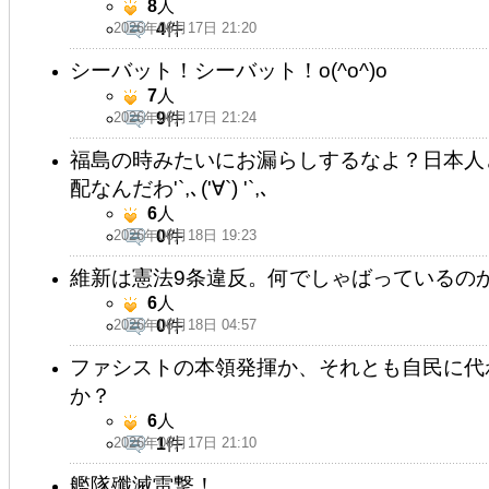
8
人
2026年06月17日 21:20
4
件
シーバット！シーバット！o(^o^)o
7
人
2026年06月17日 21:24
9
件
福島の時みたいにお漏らしするなよ？日本人
配なんだわ'`,､('∀`) '`,､
6
人
2026年06月18日 19:23
0
件
維新は憲法9条違反。何でしゃばっているの
6
人
2026年06月18日 04:57
0
件
ファシストの本領発揮か、それとも自民に代
か？
6
人
2026年06月17日 21:10
1
件
艦隊殲滅雷撃！