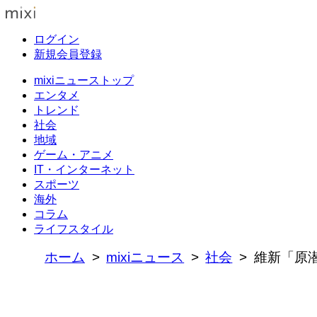
ログイン
新規会員登録
mixiニューストップ
エンタメ
トレンド
社会
地域
ゲーム・アニメ
IT・インターネット
スポーツ
海外
コラム
ライフスタイル
ホーム
mixiニュース
社会
維新「原潜