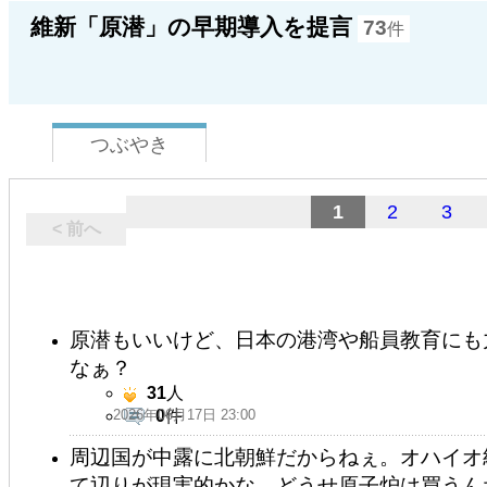
維新「原潜」の早期導入を提言
73
件
つぶやき
1
2
3
< 前へ
原潜もいいけど、日本の港湾や船員教育にも
なぁ？
31
人
2026年06月17日 23:00
0
件
周辺国が中露に北朝鮮だからねぇ。オハイオ
て辺りが現実的かな。どうせ原子炉は買うん