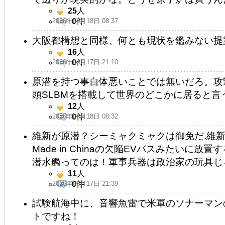
25
人
2026年06月18日 08:37
0
件
大阪都構想と同様、何とも現状を鑑みない提
16
人
2026年06月17日 21:10
0
件
原潜を持つ事自体悪いことでは無いだろ。攻
頭SLBMを搭載して世界のどこかに居ると
12
人
2026年06月18日 08:32
0
件
維新が原潜？シーミャクミャクは御免だ.維
Made in Chinaの欠陥EVバスみたいに
潜水艦ってのは！軍事兵器は政治家の玩具じ
11
人
2026年06月17日 21:39
0
件
試験航海中に、音響魚雷で米軍のソナーマン
トですね！