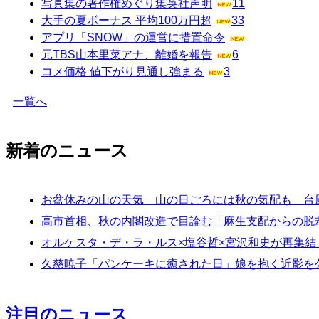
写真集の著作権めぐり集英社声明
11
大手の夏ボーナス 平均100万円超
33
アプリ「SNOW」の運営に措置命令
元TBS山本里菜アナ、離婚を報告
6
コメ価格 値下がり見通し強まる
3
一覧へ
新着のニュース
お盆休みの山の天気 山の日ごろには秋の気配も 台
高市首相、秋の内閣改造で目論む「麻生支配からの脱
オルケスタ・デ・ラ・ルス×塩谷哲×宮沢和史が再集
久慈暁子「パンケーキに癒された日」娘を抱く近影を
注目のニュース