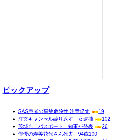
ピックアップ
SAS患者の事故危険性 注意促す
19
注文キャンセル繰り返す、女逮捕
102
茨城も「パスポート」知事が発表
26
俳優の寿美花代さん死去、94歳
100