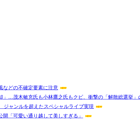
風などの不確定要素に注意
却」…茂木敏充氏も小林鷹之氏もクビ、衝撃の「解散総選挙」
結 ジャンルを超えたスペシャルライブ実現
公開「可愛い通り越して美しすぎる」