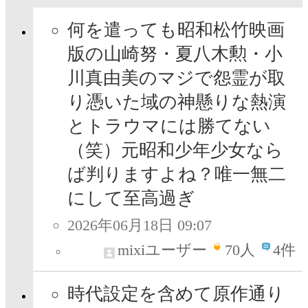
何を遣っても昭和松竹映画
版の山崎努・夏八木勲・小
川真由美のマジで怨霊が取
り憑いた域の神懸りな熱演
とトラウマには勝てない
（笑）元昭和少年少女なら
ば判りますよね？唯一無二
にして至高過ぎ
2026年06月18日 09:07
mixiユーザー
70
人
4件
時代設定を含めて原作通り