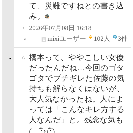
て、災難ですねとの書き込
み。
2026年07月08日 16:18
mixiユーザー
102
人
3件
橋本って、ややこしい女優
だったんだね…今回のゴタ
ゴタでブチギレた佐藤の気
持ちも解らなくはないが、
大人気なかったね。人によ
っては「こんなキレ方する
人なんだ」と。残念な気も
( ･ิω･ิ)