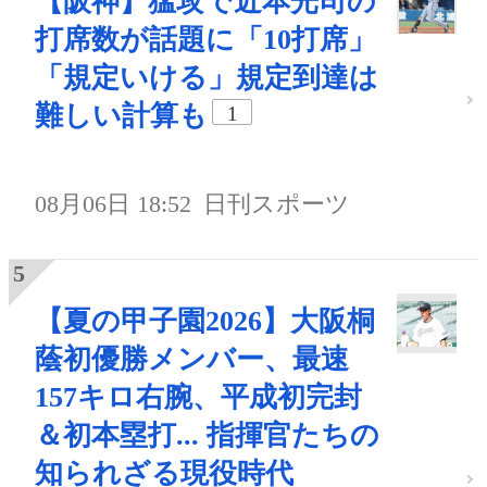
【阪神】猛攻で近本光司の
打席数が話題に「10打席」
「規定いける」規定到達は
難しい計算も
1
08月06日 18:52
日刊スポーツ
【夏の甲子園2026】大阪桐
蔭初優勝メンバー、最速
157キロ右腕、平成初完封
＆初本塁打... 指揮官たちの
知られざる現役時代