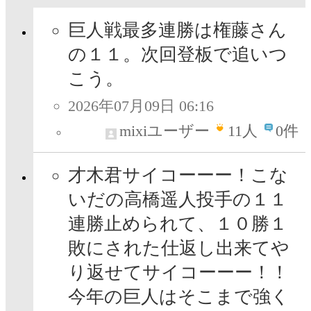
巨人戦最多連勝は権藤さん
の１１。次回登板で追いつ
こう。
2026年07月09日 06:16
mixiユーザー
11
人
0件
才木君サイコーーー！こな
いだの高橋遥人投手の１１
連勝止められて、１０勝１
敗にされた仕返し出来てや
り返せてサイコーーー！！
今年の巨人はそこまで強く