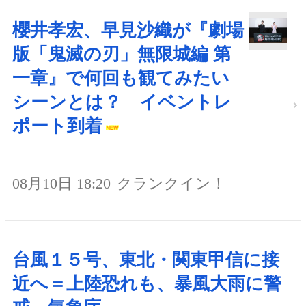
櫻井孝宏、早見沙織が『劇場
版「鬼滅の刃」無限城編 第
一章』で何回も観てみたい
シーンとは？ イベントレ
ポート到着
08月10日 18:20
クランクイン！
台風１５号、東北・関東甲信に接
近へ＝上陸恐れも、暴風大雨に警