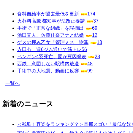
食料自給率が過去最低を更新
174
火葬料高騰 都知事が法改正要請
37
手術で「正常な組織」を誤摘出
69
池田直人、佐藤佳奈アナと結婚
12
ゲスの極み乙女「管理ミス」謝罪
18
寺田心、週6ジム通いで筋トレ
56
ペンギン4羽死亡、園が死因発表
28
西鉄、意図しない駅構内放送
48
手術中の大地震、動画に反響
99
一覧へ
新着のニュース
＜残酷！容姿をランキング？＞旦那スゴい「最低な奴