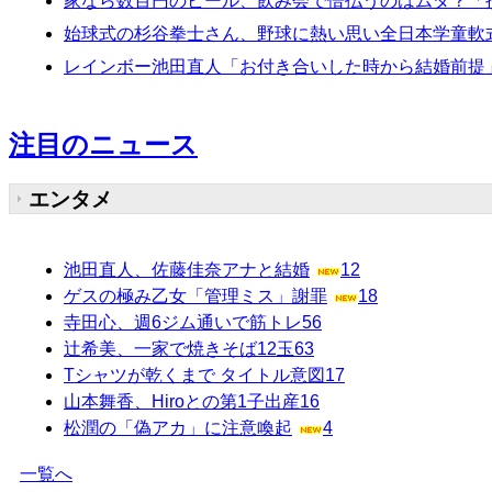
家なら数百円のビール、飲み会で倍払うのはムダ？「損
始球式の杉谷拳士さん、野球に熱い思い全日本学童軟
レインボー池田直人「お付き合いした時から結婚前提
注目のニュース
エンタメ
池田直人、佐藤佳奈アナと結婚
12
ゲスの極み乙女「管理ミス」謝罪
18
寺田心、週6ジム通いで筋トレ
56
辻希美、一家で焼きそば12玉
63
Tシャツが乾くまで タイトル意図
17
山本舞香、Hiroとの第1子出産
16
松潤の「偽アカ」に注意喚起
4
一覧へ