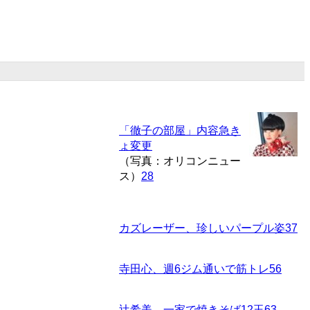
「徹子の部屋」内容急き
ょ変更
（写真：オリコンニュー
ス）
28
カズレーザー、珍しいパープル姿
37
寺田心、週6ジム通いで筋トレ
56
辻希美、一家で焼きそば12玉
63