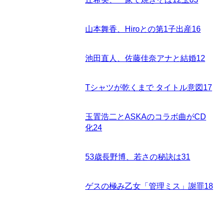
山本舞香、Hiroとの第1子出産
16
池田直人、佐藤佳奈アナと結婚
12
Tシャツが乾くまで タイトル意図
17
玉置浩二とASKAのコラボ曲がCD
化
24
53歳長野博、若さの秘訣は
31
ゲスの極み乙女「管理ミス」謝罪
18