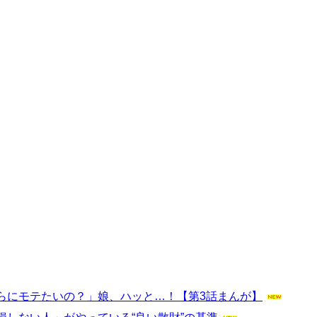
らにモテたいの？」娘、ハッと…！【第3話まんが】