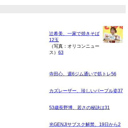
辻希美、一家で焼きそば
12玉
（写真：オリコンニュー
ス）
63
寺田心、週6ジム通いで筋トレ
56
カズレーザー、珍しいパープル姿
37
53歳長野博、若さの秘訣は
31
光GENJIサブスク解禁、19日から
2