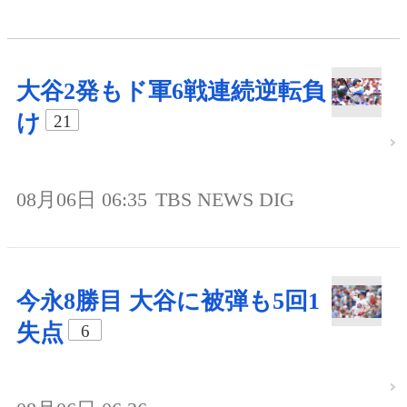
大谷2発もド軍6戦連続逆転負
け
21
08月06日 06:35
TBS NEWS DIG
今永8勝目 大谷に被弾も5回1
失点
6