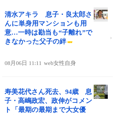
清水アキラ 息子・良太郎さ
んに単身用マンションも用
意…一時は勘当も“子離れ”で
きなかった父子の絆
08月06日 11:11
web女性自身
寿美花代さん死去、94歳 息
子・高嶋政宏、政伸がコメン
ト「最期の最期まで大女優