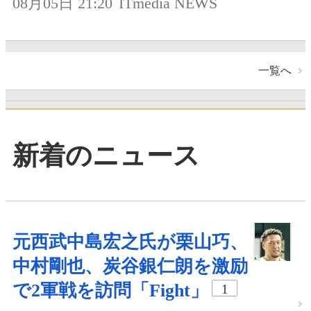
08月05日 21:20
ITmedia NEWS
一覧へ
新着のニュース
元西武中島宏之氏が栗山巧、
中村剛也、炭谷銀仁朗を激励
で2軍戦を訪問「Fight」
1