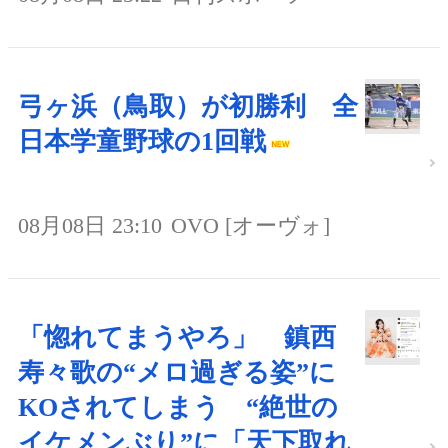
弓ヶ浜（鳥取）が初勝利 全
日本学童野球の1回戦
08月08日 23:10
OVO [オーヴォ]
「惚れてまうやろ」 鎮西
寿々歌の“メロ過ぎる姿”に
KOされてしまう “絶世の
イケメンぶり”に「天下取れ