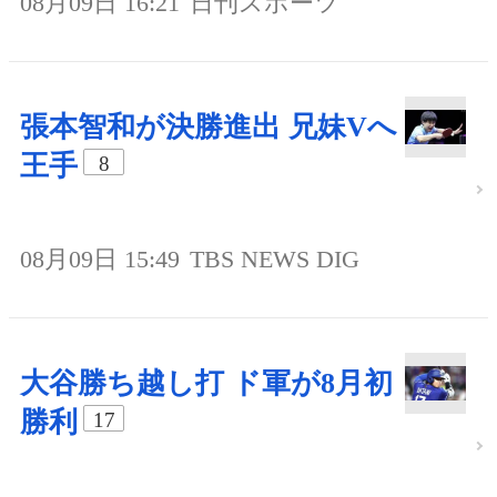
08月09日 16:21
日刊スポーツ
張本智和が決勝進出 兄妹Vへ
王手
8
08月09日 15:49
TBS NEWS DIG
大谷勝ち越し打 ド軍が8月初
勝利
17