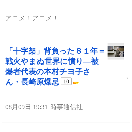
アニメ！アニメ！
「十字架」背負った８１年＝
戦火やまぬ世界に憤り―被
爆者代表の本村チヨ子さ
ん・長崎原爆忌
10
08月09日 19:31
時事通信社