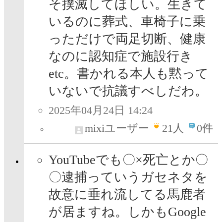
そ撲滅してほしい。生きて
いるのに葬式、車椅子に乗
っただけで両足切断、健康
なのに認知症で施設行き
etc。書かれる本人も黙って
いないで抗議すべしだわ。
2025年04月24日 14:24
mixiユーザー
21
人
0件
YouTubeでも〇×死亡とか〇
〇逮捕っていうガセネタを
故意に垂れ流してる馬鹿者
が居ますね。しかもGoogle