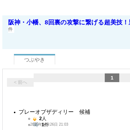
阪神・小幡、8回裏の攻撃に繋げる超美技
件
つぶやき
1
< 前へ
プレーオブザディリー 候補
2
人
2025年04月26日 21:03
1
件