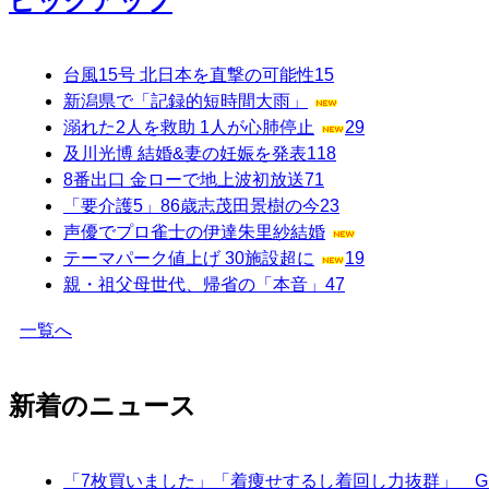
ピックアップ
台風15号 北日本を直撃の可能性
15
新潟県で「記録的短時間大雨」
溺れた2人を救助 1人が心肺停止
29
及川光博 結婚&妻の妊娠を発表
118
8番出口 金ローで地上波初放送
71
「要介護5」86歳志茂田景樹の今
23
声優でプロ雀士の伊達朱里紗結婚
テーマパーク値上げ 30施設超に
19
親・祖父母世代、帰省の「本音」
47
一覧へ
新着のニュース
「7枚買いました」「着痩せするし着回し力抜群」 G