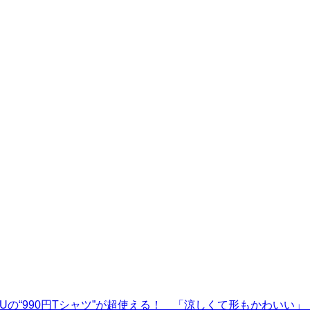
Uの“990円Tシャツ”が超使える！ 「涼しくて形もかわいい