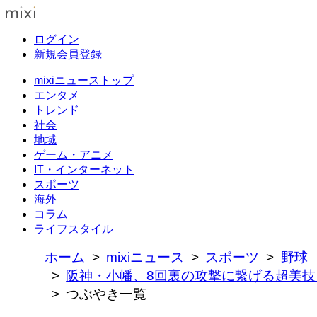
ログイン
新規会員登録
mixiニューストップ
エンタメ
トレンド
社会
地域
ゲーム・アニメ
IT・インターネット
スポーツ
海外
コラム
ライフスタイル
ホーム
mixiニュース
スポーツ
野球
阪神・小幡、8回裏の攻撃に繋げる超美
つぶやき一覧