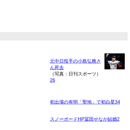
元中日投手の小島弘務さ
ん死去
（写真：日刊スポーツ）
26
初出場の有明「聖地」で初白星
34
スノーボードHP冨田せなが結婚
2