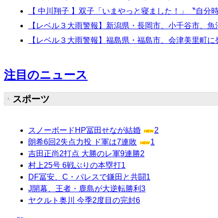
【 中川翔子 】双子「いまやっと寝ました！」〝自
【レベル３大雨警報】新潟県・長岡市、小千谷市、魚沼市
【レベル３大雨警報】福島県・福島市、会津美里町に発表
注目のニュース
スポーツ
スノーボードHP冨田せなが結婚
2
朗希6回2失点力投 ド軍は7連敗
1
吉田正尚2打点 大勝のレ軍9連勝
2
村上25号 6戦ぶりの本塁打
1
DF冨安、C・パレスで鎌田と共闘
1
J開幕、王者・鹿島が大逆転勝利
3
ヤクルト奥川 今季2度目の完封
6