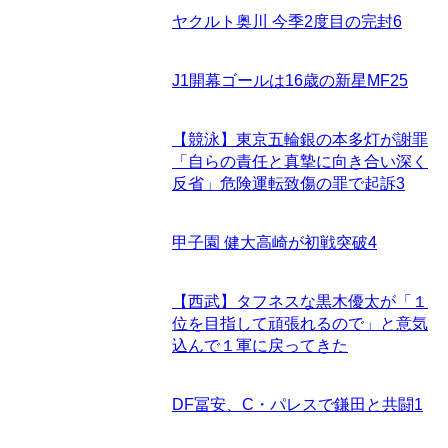
ヤクルト奥川 今季2度目の完封
6
J1開幕ゴールは16歳の新星MF
25
【競泳】東京五輪銀の本多灯が謝罪
「自らの責任と真摯に向き合い深く
反省」危険運転致傷の罪で起訴
3
甲子園 健大高崎が初戦突破
4
【西武】タフネスな黒木優太が「１
位を目指して頑張れるので」と意気
込んで１軍に戻ってきた
DF冨安、C・パレスで鎌田と共闘
1