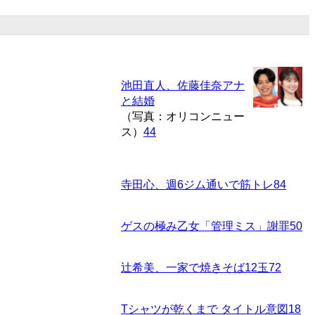
池田直人、佐藤佳奈アナ
と結婚
（写真：オリコンニュー
ス）
44
寺田心、週6ジム通いで筋トレ
84
ゲスの極み乙女「管理ミス」謝罪
50
辻希美、一家で焼きそば12玉
72
Tシャツが乾くまで タイトル意図
18