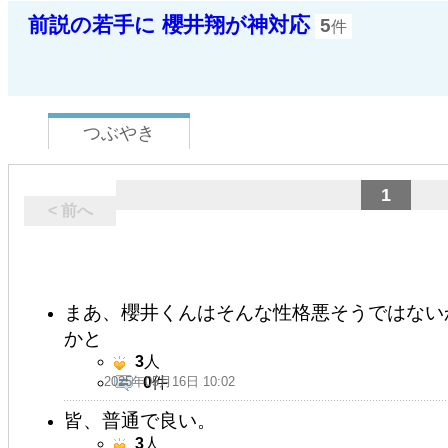
前説の若手に 櫻井翔が神対応
5
件
つぶやき
1
< 前へ
まあ、櫻井くんはそんな性格悪そうではない
かと
3
人
2025年05月16日 10:02
0
件
皆、普通で良い。
3
人