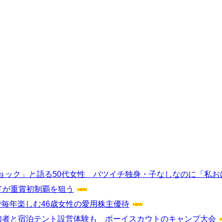
ョック」と語る50代女性 バツイチ独身・子なしなのに「私お
ドが重賞初制覇を狙う
毎年楽しむ46歳女性の愛用株主優待
加者と宿泊テント設営体験も ボーイスカウトのキャンプ大会