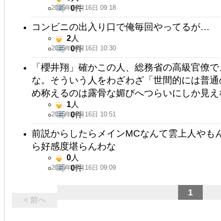
2025年05月16日 09:18
0
件
コンビニの出入り口で俺毎回やってるが…
2
人
2025年05月16日 10:30
0
件
「櫻井翔」確かこの人、総務省の高級官僚で
な。そういう人をわざわざ「世間的には普通
め称えるのは露骨な媚びへつらいにしか見え
1
人
2025年05月16日 10:51
0
件
前説からしたらメインMCなんて雲上人やも
ら好感度堪らんわな
0
人
2025年05月16日 09:09
0
件
1
< 前へ