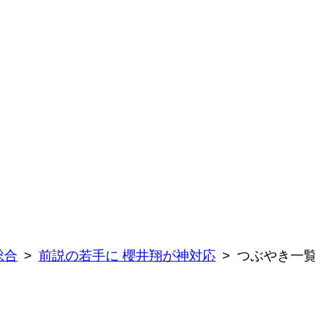
総合
前説の若手に 櫻井翔が神対応
つぶやき一