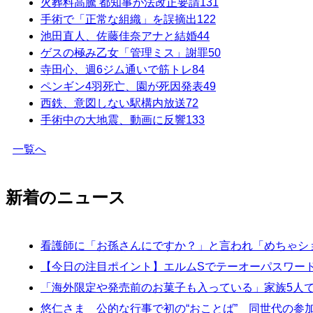
火葬料高騰 都知事が法改正要請
131
手術で「正常な組織」を誤摘出
122
池田直人、佐藤佳奈アナと結婚
44
ゲスの極み乙女「管理ミス」謝罪
50
寺田心、週6ジム通いで筋トレ
84
ペンギン4羽死亡、園が死因発表
49
西鉄、意図しない駅構内放送
72
手術中の大地震、動画に反響
133
一覧へ
新着のニュース
看護師に「お孫さんにですか？」と言われ「めちゃシ
【今日の注目ポイント】エルムSでテーオーパスワー
「海外限定や発売前のお菓子も入っている」家族5人で
悠仁さま 公的な行事で初の“おことば” 同世代の参