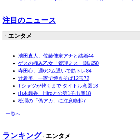
注目のニュース
エンタメ
池田直人、佐藤佳奈アナと結婚
44
ゲスの極み乙女「管理ミス」謝罪
50
寺田心、週6ジム通いで筋トレ
84
辻希美、一家で焼きそば12玉
72
Tシャツが乾くまで タイトル意図
18
山本舞香、Hiroとの第1子出産
18
松潤の「偽アカ」に注意喚起
7
一覧へ
ランキング
エンタメ