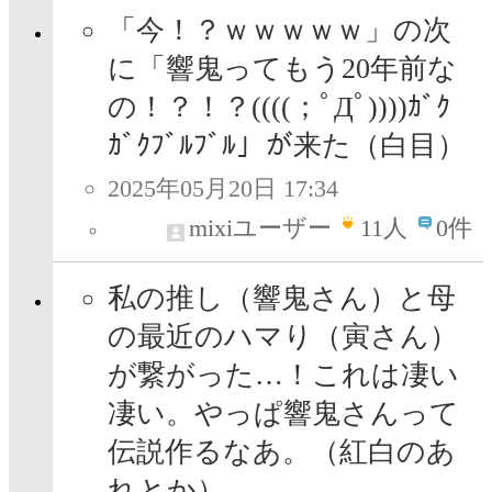
「今！？ｗｗｗｗｗ」の次
に「響鬼ってもう20年前な
の！？！？((((；ﾟДﾟ))))ｶﾞｸ
ｶﾞｸﾌﾞﾙﾌﾞﾙ」が来た（白目）
2025年05月20日 17:34
mixiユーザー
11
人
0件
私の推し（響鬼さん）と母
の最近のハマり（寅さん）
が繋がった…！これは凄い
凄い。やっぱ響鬼さんって
伝説作るなあ。（紅白のあ
れとか）