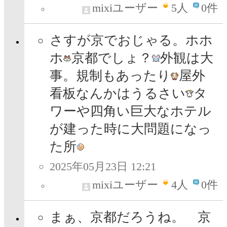
mixiユーザー
5
人
0件
さすが京でおじゃる。ホホ
ホ
京都でしょ？
外観は大
事。規制もあったり
屋外
看板なんかはうるさい
タ
ワーや四角い巨大なホテル
が建った時に大問題になっ
た所
2025年05月23日 12:21
mixiユーザー
4
人
0件
まぁ、京都だろうね。 京