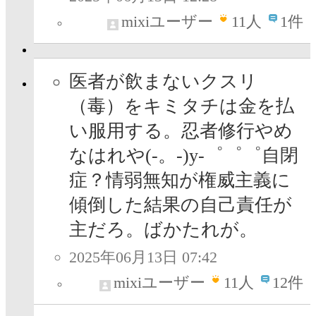
mixiユーザー
11
人
1件
医者が飲まないクスリ
（毒）をキミタチは金を払
い服用する。忍者修行やめ
なはれや(-。-)y-゜゜゜自閉
症？情弱無知が権威主義に
傾倒した結果の自己責任が
主だろ。ばかたれが。
2025年06月13日 07:42
mixiユーザー
11
人
12件