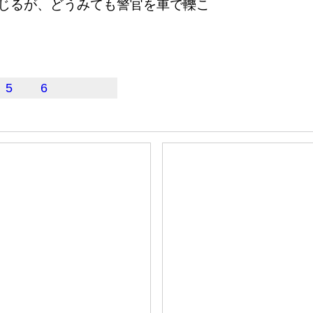
じるが、どうみても警官を車で轢こ
5
6