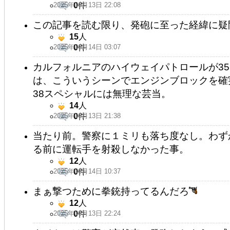
2025年06月13日 22:08
0
件
この記事を読む限り、発砲に至った経緯に疑
15
人
2025年06月14日 03:07
0
件
カルフォルニアのハイウェイパトロールが35
は、こういうシーンでエンジンブロックを確
38スペシャルには無理な芸当。
14
人
2025年06月13日 21:38
0
件
当たり前。警察に１ミリも落ち度なし。わず
る前に運転手を射殺しなかった事。
12
人
2025年06月14日 10:37
0
件
まぁ撃つために拳銃持ってるんだろ
12
人
2025年06月13日 22:24
0
件