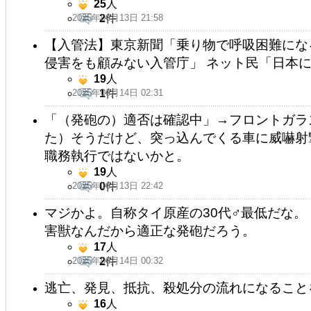
25
人
2025年06月13日 21:58
2
件
【入管法】東京新聞「乗り物で呼吸困難にな
侵害をも顧みない入管庁」 ネット民「日本
19
人
2025年06月14日 02:31
1
件
「（発砲の）適否は確認中」→フロントガラ
た）そうだけど、突っ込んでくる車に威嚇射
職務執行ではないかと。
19
人
2025年06月13日 22:42
0
件
マジかよ。自称タイ原産の30代♂最低だな
害獣なんだから適正な発砲だろう。
17
人
2025年06月14日 00:32
2
件
逃亡、発見、抵抗、殺処分の流れになること
16
人