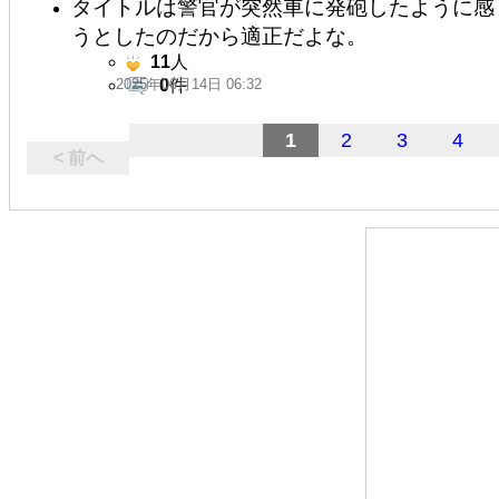
タイトルは警官が突然車に発砲したように感
うとしたのだから適正だよな。
11
人
2025年06月14日 06:32
0
件
1
2
3
4
< 前へ