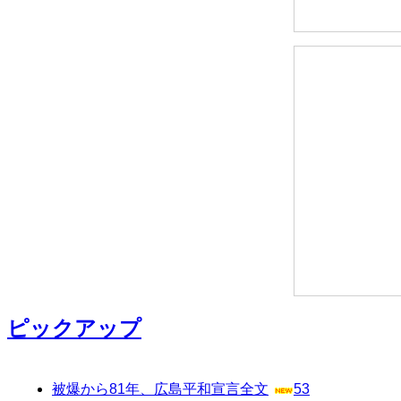
ピックアップ
被爆から81年、広島平和宣言全文
53