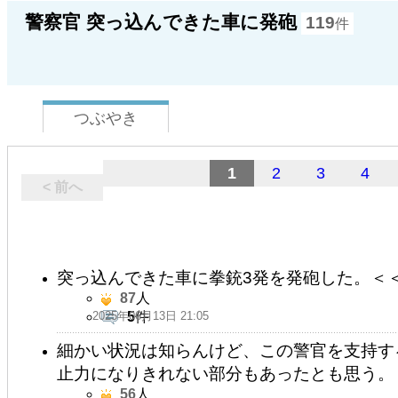
警察官 突っ込んできた車に発砲
119
件
つぶやき
1
2
3
4
< 前へ
突っ込んできた車に拳銃3発を発砲した。＜
87
人
2025年06月13日 21:05
5
件
細かい状況は知らんけど、この警官を支持す
止力になりきれない部分もあったとも思う。
56
人