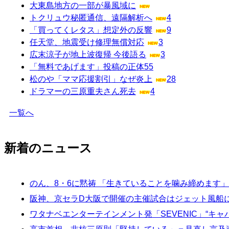
大東島地方の一部が暴風域に
トクリュウ秘匿通信、遠隔解析へ
4
「買ってくレタス」想定外の反響
9
任天堂、地震受け修理無償対応
3
広末涼子が地上波復帰 今後語る
3
「無料であげます」投稿の正体
55
松のや「ママ応援割引」なぜ炎上
28
ドラマーの三原重夫さん死去
4
一覧へ
新着のニュース
のん、8・6に黙祷 「生きていることを噛み締めます
阪神、京セラD大阪で開催の主催試合はジェット風船
ワタナベエンターテインメント発「SEVENIC」“キ