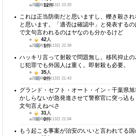
2025年06月13日 23:20
12
件
これは正当防衛だと思いますし、轢き殺され
と思います。「適否は確認中」と発表するの
で文句言われるのはヤなのも分かるけど
42
人
2025年06月13日 22:39
1
件
ハッキリ言って射殺で問題無し。移民抑止の
じ犯罪でも外国人は重く。即射殺も必要。
35
人
2025年06月13日 21:43
0
件
グランド・セフト・オート・イン・千葉県旭
かしらないが急発進させて警察官に突っ込も
文句言えねべさ
31
人
2025年06月13日 21:04
0
件
もう起こる事案が治安のいいと言われてる国