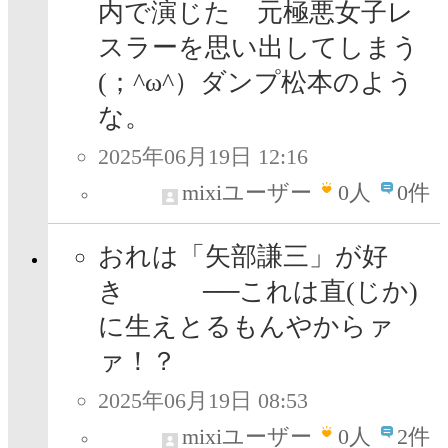
内で演じた 元極悪女子レ
スラーを思い出してしまう
(⁠；⁠^⁠ω⁠^⁠）ダンプ松本のよう
な。
2025年06月19日 12:16
mixiユーザー
0
人
0件
おれは「矢部謙三」が好
き ──これは直(じか)
に生えとるもんやからァ
ァ！？
2025年06月19日 08:53
mixiユーザー
0
人
2件