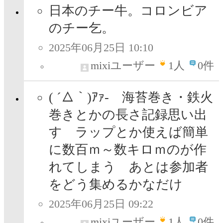
日本のチー牛。コロンビア
のチー乞。
2025年06月25日 10:10
mixiユーザー
1
人
0件
( ´△｀)ｱｧ- 海苔巻き・鉄火
巻きとかの長さ記録思い出
す ラップとか使えば簡単
に数百ｍ～数キロｍのが作
れてしまう あとは参加者
をどう集めるかなだけ
2025年06月25日 09:22
mixiユーザー
1
人
0件