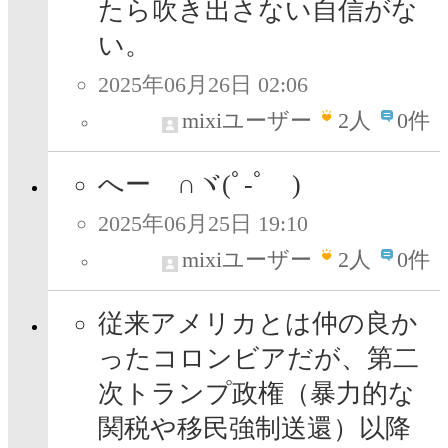
たら吹き出さない自信がな
い。
2025年06月26日 02:06
mixiユーザー
2
人
0件
へー ∩ヾ(ﾟ-ﾟ )
2025年06月25日 19:10
mixiユーザー
2
人
0件
従来アメリカとは仲の良か
ったコロンビアだが、第二
次トランプ政権（暴力的な
関税や移民強制送還）以降