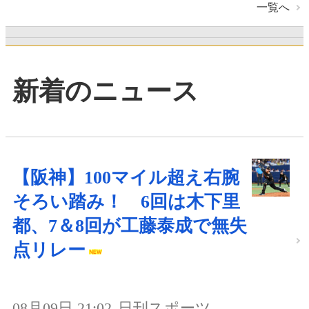
一覧へ
新着のニュース
【阪神】100マイル超え右腕
そろい踏み！ 6回は木下里
都、7＆8回が工藤泰成で無失
点リレー
08月09日 21:02
日刊スポーツ