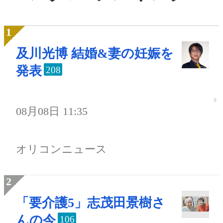
及川光博 結婚&妻の妊娠を
発表
208
08月08日 11:35
オリコンニュース
「要介護5」志茂田景樹さ
んの今
106