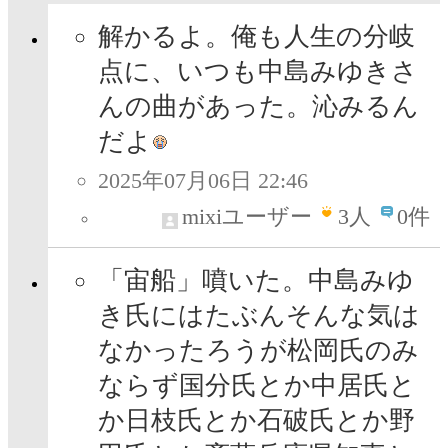
解かるよ。俺も人生の分岐
点に、いつも中島みゆきさ
んの曲があった。沁みるん
だよ
2025年07月06日 22:46
mixiユーザー
3
人
0件
「宙船」噴いた。中島みゆ
き氏にはたぶんそんな気は
なかったろうが松岡氏のみ
ならず国分氏とか中居氏と
か日枝氏とか石破氏とか野