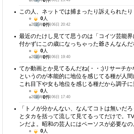
0
件
この人、ネットでは捕まったり訴えられたり
0
人
2025年07月06日 20:42
0
件
最近のたけし見てて思うのは「コイツ芸能界
付かずにこの歳になっちゃった爺さんなんだ
0
人
2025年07月06日 19:40
0
件
てか動画とか見てるんだね(・・;)リサーチ
というのが本能的に地位を感じてる種が人間
これ目下や女も地位を感じる種だから調子に
0
人
2025年07月06日 17:40
0
件
「トノが分かんない、なんてコトは無いだろ
とタカを括って流して見てるってだけで。T
ンだよ。昭和の芸人にはペーソスが必要なの
0
人