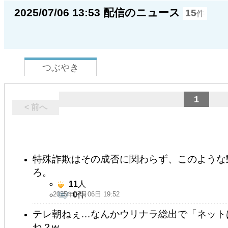
2025/07/06 13:53 配信のニュース
15
件
つぶやき
1
< 前へ
特殊詐欺はその成否に関わらず、このような
ろ。
11
人
2025年07月06日 19:52
0
件
テレ朝ねぇ…なんかウリナラ総出で「ネット
ね？w