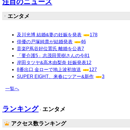
注目のニュース
エンタメ
及川光博 結婚&妻の妊娠を発表
178
俳優の戸塚純貴が結婚発表
46
音楽P蔦谷好位置氏 離婚を公表
7
「要介護5」志茂田景樹さんの今
81
岸田タツヤ&高木由梨奈 妊娠発表
12
8番出口 金ローで地上波初放送
127
SUPER EIGHT、来春にツアー&新作
3
一覧へ
ランキング
エンタメ
アクセス数ランキング