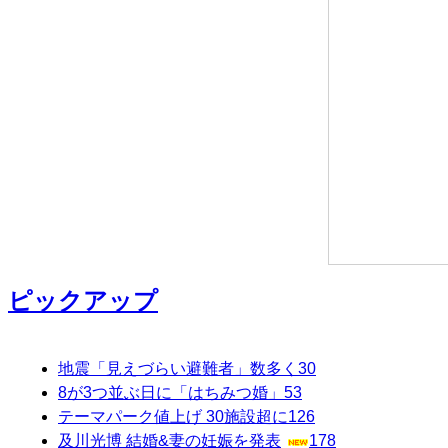
ピックアップ
地震「見えづらい避難者」数多く
30
8が3つ並ぶ日に「はちみつ婚」
53
テーマパーク値上げ 30施設超に
126
及川光博 結婚&妻の妊娠を発表
178