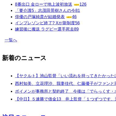
8番出口 金ローで地上波初放送
126
「要介護5」志茂田景樹さんの今
81
俳優の戸塚純貴が結婚発表
46
インプレゾンビ終了? Xが新制度
56
練習後に搬送 ラグビー選手死去
89
一覧へ
新着のニュース
【ヤクルト】池山監督「いい流れを持ってきたかった
西村知美、立花理沙、我妻佳代、仁藤優子がファンと
ボイメンが事務所と契約終了 今後は「でらっくす・
【中日】５連勝で借金13 井上監督「１つずつです