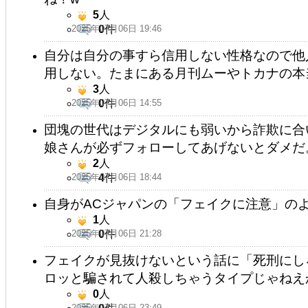
5
人
2025年07月06日 19:46
0
件
自分は自分の事すら信用しない性格なので他
用しない。たまにある月刊ムーやトカナの本
3
人
2025年07月06日 14:55
0
件
団塊の世代はデジタルにも弱いから詐欺に合
娘さんが必ずフォローしてあげないとダメだ
2
人
2025年07月06日 18:44
4
件
自身がACジャパンの「フェイクに注意」の
1
人
2025年07月06日 21:28
0
件
フェイクが見抜けないという話に「死刑にし
ロッと騙されて人殺しちゃうタイプじゃねえ
0
人
2025年07月06日 23:49