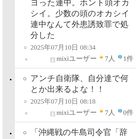
ヨった連中。ホント頭オカ
シイ。少数の頭のオカシイ
連中なんて外患誘致罪で処
分した
2025年07月10日 08:34
mixiユーザー
7
人
1件
アンチ自衛隊、自分達で何
とか出来るよな！！
2025年07月10日 08:18
mixiユーザー
7
人
0件
「沖縄戦の牛島司令官「辞