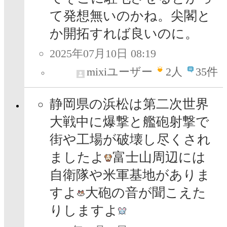
て発想無いのかね。尖閣と
か開拓すれば良いのに。
2025年07月10日 08:19
mixiユーザー
2
人
35件
静岡県の浜松は第二次世界
大戦中に爆撃と艦砲射撃で
街や工場が破壊し尽くされ
ましたよ
富士山周辺には
自衛隊や米軍基地がありま
すよ
大砲の音が聞こえた
りしますよ