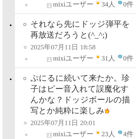
mixiユーザー
34
人
0件
それなら先にドッジ弾平を
再放送だろうと(^_^;)
2025年07月11日 18:58
mixiユーザー
31
人
0件
ぷにるに続いて来たか。珍
子はピー音入れて誤魔化す
んかな？ドッジボールの描
写とか純粋に楽しみ
2025年07月11日 20:01
mixiユーザー
23
人
4件