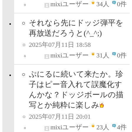
mixiユーザー
34
人
0件
それなら先にドッジ弾平を
再放送だろうと(^_^;)
2025年07月11日 18:58
mixiユーザー
31
人
0件
ぷにるに続いて来たか。珍
子はピー音入れて誤魔化す
んかな？ドッジボールの描
写とか純粋に楽しみ
2025年07月11日 20:01
mixiユーザー
23
人
4件