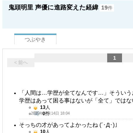
鬼頭明里 声優に進路変えた経緯
19
件
つぶやき
1
< 前へ
「人間は…学歴が全てなんです…」そういう
学歴はあって困る事はないが「全て」ではな
13
人
2025年07月14日 18:04
0
件
そっちの才があってよかったね (´･Д･)」
10
人