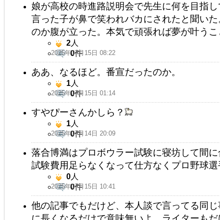
娘が高校の時進路説明会で先生に何を目指し
言った子が鼻で笑われバカにされたと聞いた
のか腹が立った。本気で頑張れば夢が叶うこ
2
人
2025年07月15日 08:22
0
件
ああ、なるほど。番宣だったのか。
1
人
2025年07月15日 01:14
0
件
すやぴーさんかしら？
1
人
2025年07月14日 20:09
0
件
落合博満はプロボウラー試験に寝坊して間に
試験費用足らなくなって仕方なくプロ野球選
0
人
2025年07月15日 10:41
0
件
他の記事でもだけど、本人談で言ってる同じ
に長くなるだけで意味無いよ。ライターもだ