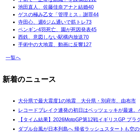
池田直人、佐藤佳奈アナと結婚
40
ゲスの極み乙女「管理ミス」謝罪
44
寺田心、週6ジム通いで筋トレ
73
ペンギン4羽死亡、園が死因発表
45
西鉄、意図しない駅構内放送
70
手術中の大地震、動画に反響
127
一覧へ
新着のニュース
大分県で最大震度1の地震 大分県・別府市、由布市
レコードブレイク連発の初日はベッツェッキが最速。小
【タイム結果】2026MotoGP第12戦イギリスGP プ
ダブル台風が日本列島へ 帰省ラッシュスタートも空の