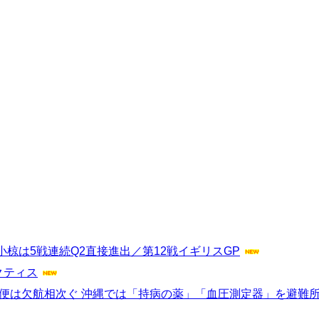
椋は5戦連続Q2直接進出／第12戦イギリスGP
ラクティス
便は欠航相次ぐ 沖縄では「持病の薬」「血圧測定器」を避難所に