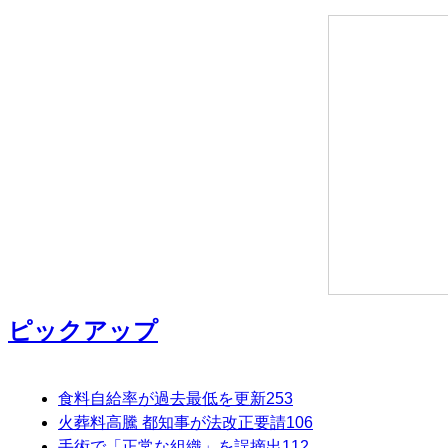
ピックアップ
食料自給率が過去最低を更新
253
火葬料高騰 都知事が法改正要請
106
手術で「正常な組織」を誤摘出
112