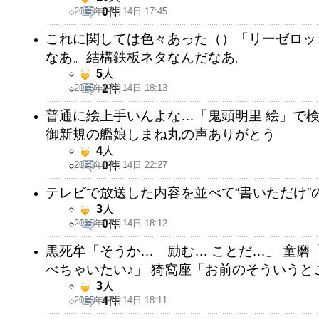
2025年07月14日 17:45
0
件
これに関しては色々あった（）「リーゼロッ
なあ。結構鉄板ネタなんだなあ。
5
人
2025年07月14日 18:13
2
件
普通に絵上手いんよな…「鬼頭明里 絵」で
御新規の艦娘しまね丸の声ありがとう
4
人
2025年07月14日 22:27
0
件
テレビで放送した内容を並べて“書いただけ
3
人
2025年07月14日 18:12
0
件
黒死牟「そうか… 励む… ことだ…」 童磨
べちゃいたい♪」 猗窩座「お前のそういうと
3
人
2025年07月14日 18:11
4
件