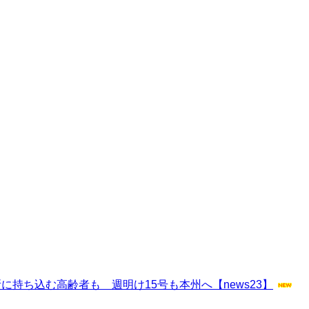
持ち込む高齢者も 週明け15号も本州へ【news23】