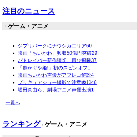
注目のニュース
ゲーム・アニメ
ジブリパークにナウシカエリア
60
映画「ちいかわ」興収50億円突破
29
パトレイバー新作読切、再び掲載
37
「超かぐや姫!」初のスピンオフ
1
映画ちいかわ声優がアフレコ解説
4
プリキュアショー撮影で注意喚起
46
堀田真由ら、劇場アニメ声優出演
1
一覧へ
ランキング
ゲーム・アニメ