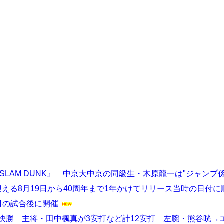
SLAM DUNK』 中京大中京の同級生・木原龍一は"ジャンプ
年迎える8月19日から40周年まで1年かけてリリース当時の日付
日の試合後に開催
快勝 主将・田中楓真が3安打など計12安打 左腕・熊谷晄→