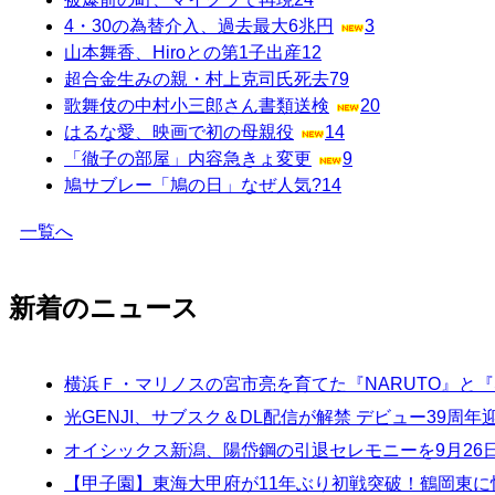
4・30の為替介入、過去最大6兆円
3
山本舞香、Hiroとの第1子出産
12
超合金生みの親・村上克司氏死去
79
歌舞伎の中村小三郎さん書類送検
20
はるな愛、映画で初の母親役
14
「徹子の部屋」内容急きょ変更
9
鳩サブレー「鳩の日」なぜ人気?
14
一覧へ
新着のニュース
横浜Ｆ・マリノスの宮市亮を育てた『NARUTO』と『
光GENJI、サブスク＆DL配信が解禁 デビュー39周
オイシックス新潟、陽岱鋼の引退セレモニーを9月26
【甲子園】東海大甲府が11年ぶり初戦突破！鶴岡東に