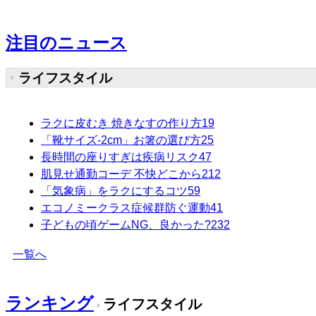
注目のニュース
ライフスタイル
ラクに皮むき 焼きなすの作り方
19
「靴サイズ-2cm」お箸の選び方
25
長時間の座りすぎは疾病リスク
47
肌見せ通勤コーデ 不快どこから
212
「気象病」をラクにするコツ
59
エコノミークラス症候群防ぐ運動
41
子どもの頃ゲームNG、良かった?
232
一覧へ
ランキング
ライフスタイル