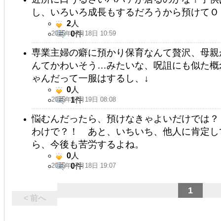
し、いろいろ成長もするだろうから預けてＯ
2
人
2025年07月18日 10:59
0
件
専業主婦の癖に預かり保育なんて贅沢、母親
んてかわいそう…みたいな、呪詛にも似た概
ゃんだって一服はするし、↓
0
人
2025年07月19日 08:08
1
件
悩むんだったら、預けなきゃよいだけでは？
わけで？！ あと、いちいち、他人に肯定し
ら、今後も苦労するよね。
0
人
2025年07月18日 19:07
0
件
1
< 前へ