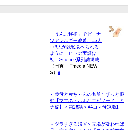
「うんこ移植」でピーナ
ツアレルギー改善、15人
中6人が数粒食べられる
ように ヒトの実証は
初 Science系列誌掲載
（写真：ITmedia NEW
S）
9
＜義母と赤ちゃんの名前＞ずっと恨
む【ママのトホホなエピソード：ミ
ナ編】＜第26話＞#4コマ母道場
1
＜ツラすぎる帰省＞立場が変われば