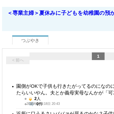
＜専業主婦＞夏休みに子どもを幼稚園の預
つぶやき
1
< 前へ
園側がOKで子供も行きたがってるのになの
たらいいやん。夫とか義母実母なんかが「可
2
人
2025年07月18日 20:43
0
件
近所に口うるさいババァが居るのかな？子供