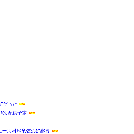
係"だった
に順次配信予定
エース村尾竜弦の好継投