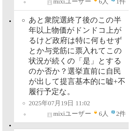
mixiユーザー
6
人
1件
あと衆院選終了後のこの半
年以上物価がドンドコ上が
るけど政府は特に何もせず
とか与党筋に票入れてこの
状況が続くの「是」とする
のか否か？選挙直前に自民
が出して提言基本的に嘘+不
履行予定な。
2025年07月19日 11:02
mixiユーザー
6
人
2件