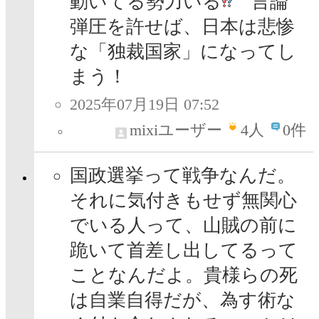
動いてる勢力いる
言論
弾圧を許せば、日本は悲惨
な「独裁国家」になってし
まう！
2025年07月19日 07:52
mixiユーザー
4
人
0件
国政選挙って戦争なんだ。
それに気付きもせず無関心
でいる人って、山賊の前に
跪いて首差し出してるって
ことなんだよ。貴様らの死
は自業自得だが、為す術な