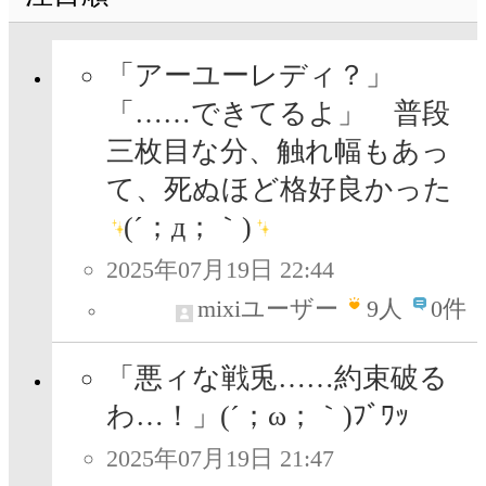
「アーユーレディ？」
「……できてるよ」 普段
三枚目な分、触れ幅もあっ
て、死ぬほど格好良かった
(´；д；｀)
2025年07月19日 22:44
mixiユーザー
9
人
0件
「悪ィな戦兎……約束破る
わ…！」(´；ω；｀)ﾌﾞﾜｯ
2025年07月19日 21:47