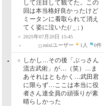
して注目して観てた。この
回は本当格好良かったけど
ミータンに看取られて消え
てく姿に泣いた(/ _ ; )
2025年07月20日 15:45
mixiユーザー
1
人
0件
しかし…その後「ぶっさん
流古武術」が…（笑）…ま
あそれはともかく…武田君
に限らず…ここは本当に役
者さん達全員の頑張りが素
晴らしかった