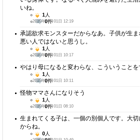
いね。
1
人
2025年08月01日 12:19
0
件
承認欲求モンスターだからなあ。子供が生ま
悪い人ではないと思うし。
1
人
2025年08月01日 10:17
0
件
やはり母になると変わらな、こういうことを
1
人
2025年08月01日 10:11
0
件
怪物ママさんになりそう
1
人
2025年08月01日 08:10
0
件
生まれてくる子は、一個の別個人です。大切
からね。
0
人
2025年08月01日 10:49