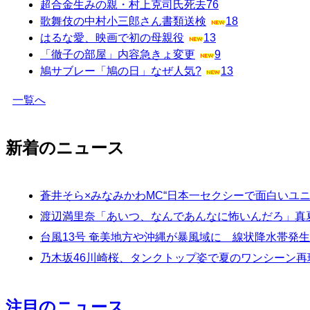
超合金生みの親・村上克司氏死去
76
歌舞伎の中村小三郎さん書類送検
18
はるな愛、映画で初の母親役
13
「徹子の部屋」内容急きょ変更
9
鳩サブレー「鳩の日」なぜ人気?
13
一覧へ
新着のニュース
蒼井そら×みなみかわMC“日本一セクシーで面白いユニ
渡辺満里奈「あいつ、なんであんなに怖いんだろ」真
台風13号 奄美地方や沖縄が暴風域に 線状降水帯発
乃木坂46川崎桜、タンクトップ姿で夏のワンシーン再
注目のニュース