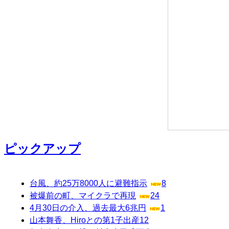
ピックアップ
台風、約25万8000人に避難指示
8
被爆前の町、マイクラで再現
24
4月30日の介入、過去最大6兆円
1
山本舞香、Hiroとの第1子出産
12