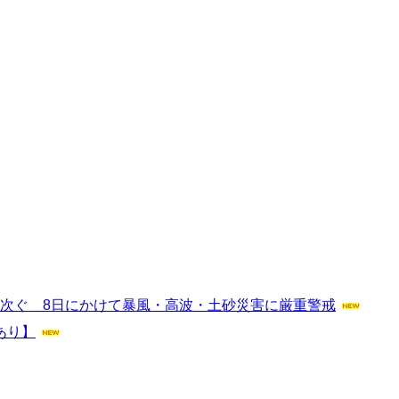
相次ぐ 8日にかけて暴風・高波・土砂災害に厳重警戒
あり】