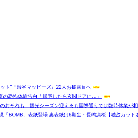
ット”『渋谷マッピーズ』22人お披露目へ
夏の恐怖体験告白「帰宅したら玄関ドアに…」
生のおそれも 観光シーズン迎えるも国際通りでは臨時休業が
現「BOMB」表紙登場 裏表紙は6期生・長嶋凛桜【独占カット