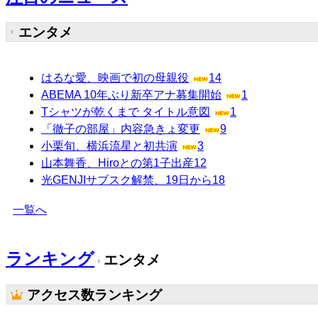
エンタメ
はるな愛、映画で初の母親役
14
ABEMA 10年ぶり新卒アナ募集開始
1
Tシャツが乾くまで タイトル意図
1
「徹子の部屋」内容急きょ変更
9
小栗旬、横浜流星と初共演
3
山本舞香、Hiroとの第1子出産
12
光GENJIサブスク解禁、19日から
18
一覧へ
ランキング
エンタメ
アクセス数ランキング