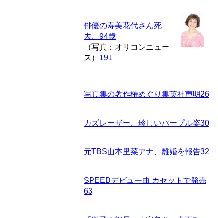
俳優の寿美花代さん死
去、94歳
（写真：オリコンニュー
ス）
191
写真集の著作権めぐり集英社声明
26
カズレーザー、珍しいパープル姿
30
元TBS山本里菜アナ、離婚を報告
32
SPEEDデビュー曲 カセットで発売
63